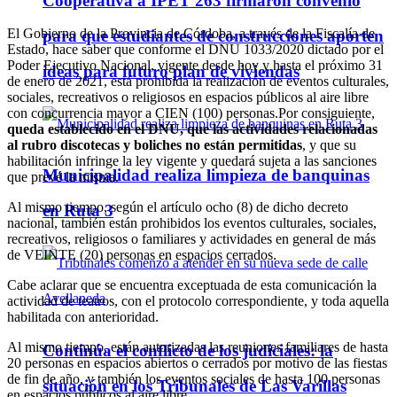
Cooperativa a IPET 263 firmaron convenio
El Gobierno de la Provincia de Córdoba, a través de la Fiscalía de
para que estudiantes de construcciones aporten
Estado, hace saber que conforme el DNU 1033/2020 dictado por el
Poder Ejecutivo Nacional, vigente desde hoy y hasta el próximo 31
ideas para futuro plan de viviendas
de enero de 2021, está prohibida la realización de eventos culturales,
sociales, recreativos o religiosos en espacios públicos al aire libre
con concurrencia mayor a CIEN (100) personas.Por consiguiente,
queda establecido en el DNU, que las actividades relacionadas
al rubro discotecas y boliches no están permitidas
, y que su
habilitación infringe la ley vigente y quedará sujeta a las sanciones
Municipalidad realiza limpieza de banquinas
que prevé la misma.
Al mismo tiempo, según el artículo ocho (8) de dicho decreto
en Ruta 3
nacional, también están prohibidos los eventos culturales, sociales,
recreativos, religiosos o familiares y actividades en general de más
de VEINTE (20) personas en espacios cerrados.
Cabe aclarar que se encuentra exceptuada de esta comunicación la
actividad de teatros, con el protocolo correspondiente, y toda aquella
habilitada con anterioridad.
Al mismo tiempo, están autorizadas las reuniones familiares de hasta
Continúa el conflicto de los judiciales: la
20 personas en espacios abiertos o cerrados por motivo de las fiestas
de fin de año, y también los eventos sociales de hasta 100 personas
situación en los Tribunales de Las Varillas
en espacios públicos al aire libre.