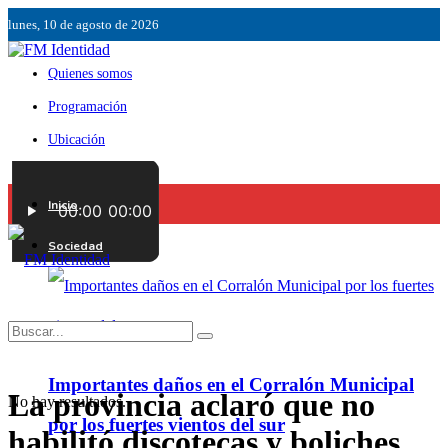
lunes, 10 de agosto de 2026
Quienes somos
Programación
Ubicación
Servicios
Inicio
Contáctenos
Sociedad
Importantes daños en el Corralón Municipal
La provincia aclaró que no
No hay resultados.
por los fuertes vientos del sur
habilitó discotecas y boliches