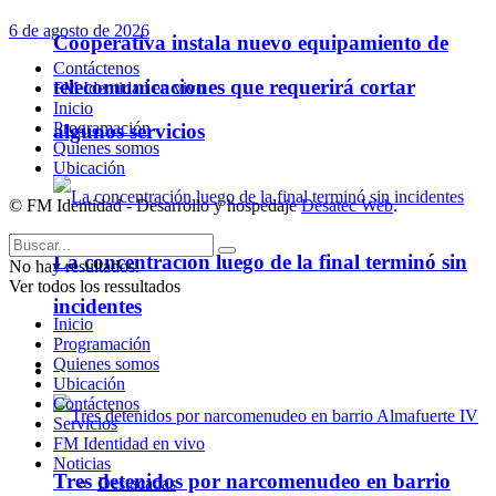
6 de agosto de 2026
Cooperativa instala nuevo equipamiento de
Contáctenos
telecomunicaciones que requerirá cortar
FM Identidad en vivo
Inicio
Programación
algunos servicios
Quienes somos
Ubicación
© FM Identidad - Desarrollo y hospedaje
Desatec Web
.
La concentración luego de la final terminó sin
No hay resultados.
Ver todos los ressultados
incidentes
Inicio
Programación
Quienes somos
Policiales
Ubicación
Contáctenos
Servicios
FM Identidad en vivo
Noticias
Tres detenidos por narcomenudeo en barrio
Destacadas