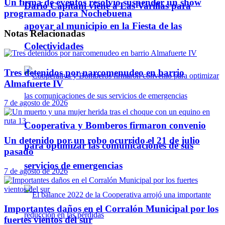
Un firma de eventos resolvió suspender un show
Darío Capitani viene a Las Varillas para
programado para Nochebuena
apoyar al municipio en la Fiesta de las
Notas
Relacionadas
Colectividades
Tres detenidos por narcomenudeo en barrio
Almafuerte IV
7 de agosto de 2026
Cooperativa y Bomberos firmaron convenio
Un detenido por un robo ocurrido el 21 de julio
para optimizar las comunicaciones de sus
pasado
servicios de emergencias
7 de agosto de 2026
Importantes daños en el Corralón Municipal por los
fuertes vientos del sur