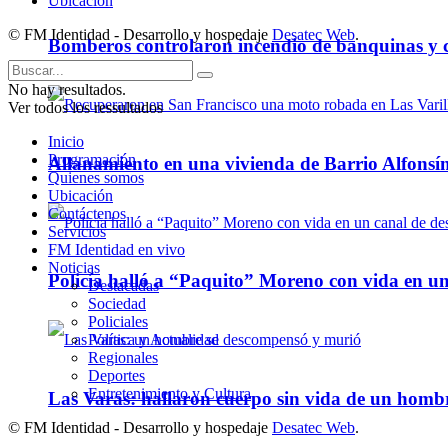
Ubicación
© FM Identidad - Desarrollo y hospedaje
Desatec Web
.
Bomberos controlaron incendio de banquinas y c
No hay resultados.
Ver todos los ressultados
Inicio
Programación
Allanamiento en una vivienda de Barrio Alfonsín
Quienes somos
Ubicación
Contáctenos
Servicios
FM Identidad en vivo
Noticias
Policía halló a “Paquito” Moreno con vida en u
Destacadas
Sociedad
Policiales
Política y Actualidad
Regionales
Deportes
Entretenimiento y Cultura
Las Varas: hallaron cuerpo sin vida de un homb
© FM Identidad - Desarrollo y hospedaje
Desatec Web
.