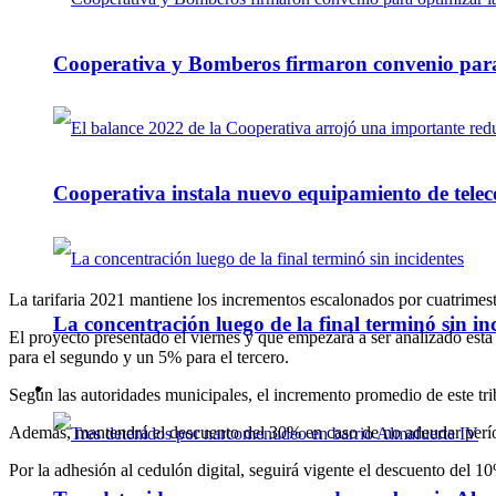
Cooperativa y Bomberos firmaron convenio para 
Cooperativa instala nuevo equipamiento de telec
La tarifaria 2021 mantiene los incrementos escalonados por cuatrimest
La concentración luego de la final terminó sin in
El proyecto presentado el viernes y que empezará a ser analizado est
para el segundo y un 5% para el tercero.
Policiales
Según las autoridades municipales, el incremento promedio de este tri
Además, mantendrá el descuento del 30% en caso de no adeudar períod
Por la adhesión al cedulón digital, seguirá vigente el descuento del 10