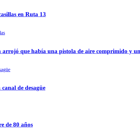
asillas en Ruta 13
 arrojó que había una pistola de aire comprimido y u
n canal de desagüe
re de 80 años