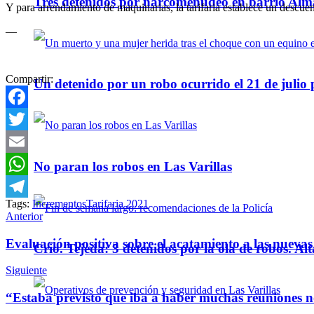
Tres detenidos por narcomenudeo en barrio Alm
Y para arrendamiento de maquinarias, la tarifaria establece un descu
—
Compartir:
Un detenido por un robo ocurrido el 21 de julio
Facebook
Twitter
Email
No paran los robos en Las Varillas
WhatsApp
Tags:
Incrementos
Tarifaria 2021
Telegram
Anterior
Evaluación positiva sobre el acatamiento a las nuevas 
Crio. Tejeda: 3 detenidos por la ola de robos. Alt
Siguiente
“Estaba previsto que iba a haber muchas reuniones no