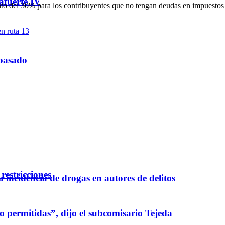
afuerte IV
ento del 30% para los contribuyentes que no tengan deudas en impuestos
 pasado
restricciones
a incidencia de drogas en autores de delitos
 permitidas”, dijo el subcomisario Tejeda