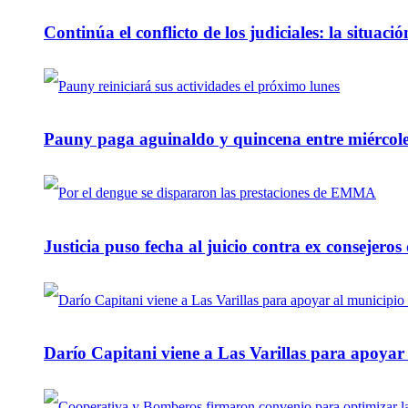
Continúa el conflicto de los judiciales: la situaci
Pauny paga aguinaldo y quincena entre miércole
Justicia puso fecha al juicio contra ex consejeros
Darío Capitani viene a Las Varillas para apoyar a