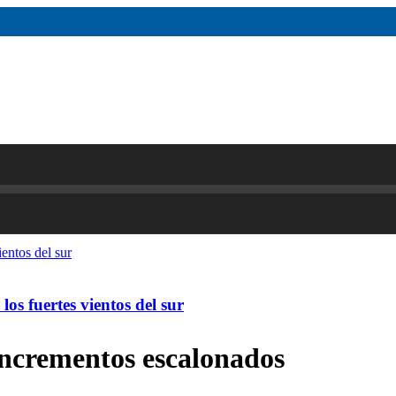
os fuertes vientos del sur
incrementos escalonados