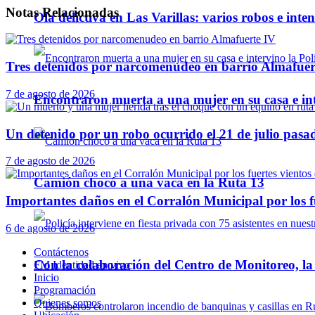
Notas
Relacionadas
Ola delictiva en Las Varillas: varios robos e inte
Tres detenidos por narcomenudeo en barrio Almafuer
7 de agosto de 2026
Encontraron muerta a una mujer en su casa e inte
Un detenido por un robo ocurrido el 21 de julio pasa
7 de agosto de 2026
Camión chocó a una vaca en la Ruta 13
Importantes daños en el Corralón Municipal por los fu
6 de agosto de 2026
Contáctenos
Con la colaboración del Centro de Monitoreo, l
FM Identidad en vivo
Inicio
Programación
Quienes somos