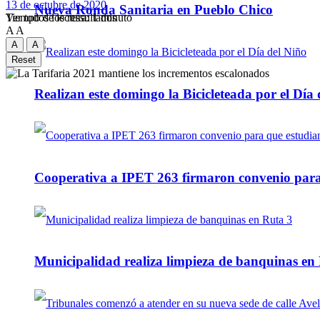
13 de octubre de 2020
Nueva Ronda Sanitaria en Pueblo Chico
Tiempo de lectura: 1 minuto
Ver todos los ressultados
A
A
A
A
Reset
Realizan este domingo la Bicicleteada por el Día 
Cooperativa a IPET 263 firmaron convenio para q
Municipalidad realiza limpieza de banquinas en