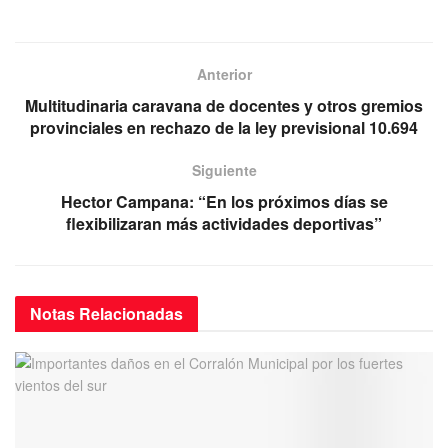
a
wi
m
h
el
c
tt
ail
at
e
e
er
s
gr
Anterior
b
A
a
Multitudinaria caravana de docentes y otros gremios
o
p
m
provinciales en rechazo de la ley previsional 10.694
o
p
Siguiente
k
Hector Campana: “En los próximos días se
flexibilizaran más actividades deportivas”
Notas
Relacionadas