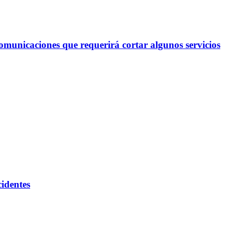
omunicaciones que requerirá cortar algunos servicios
cidentes