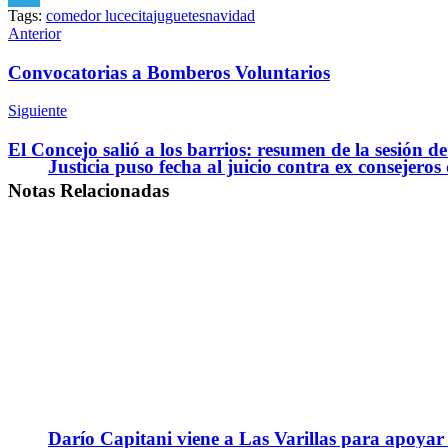
Tags:
comedor lucecita
juguetes
navidad
Telegram
Anterior
Convocatorias a Bomberos Voluntarios
Siguiente
El Concejo salió a los barrios: resumen de la sesión de
Justicia puso fecha al juicio contra ex consejeros
Notas
Relacionadas
Darío Capitani viene a Las Varillas para apoyar a