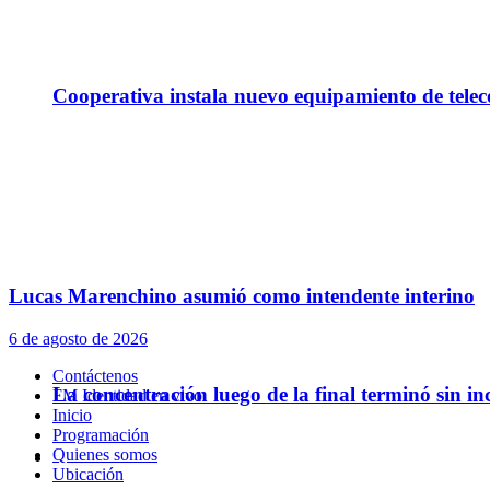
Cooperativa instala nuevo equipamiento de telec
Lucas Marenchino asumió como intendente interino
6 de agosto de 2026
Contáctenos
La concentración luego de la final terminó sin in
FM Identidad en vivo
Inicio
Programación
Quienes somos
Policiales
Ubicación