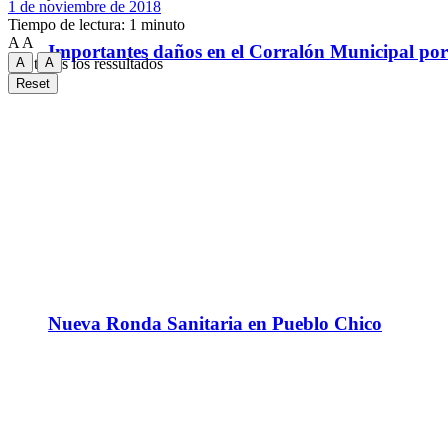
1 de noviembre de 2018
Tiempo de lectura: 1 minuto
A
A
Importantes daños en el Corralón Municipal por l
A
A
Ver todos los ressultados
Reset
Nueva Ronda Sanitaria en Pueblo Chico