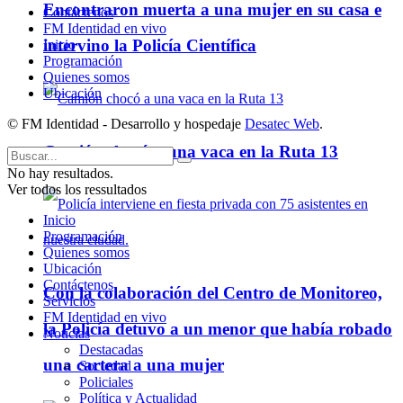
Encontraron muerta a una mujer en su casa e
Contáctenos
FM Identidad en vivo
intervino la Policía Científica
Inicio
Programación
Quienes somos
Ubicación
© FM Identidad - Desarrollo y hospedaje
Desatec Web
.
Camión chocó a una vaca en la Ruta 13
No hay resultados.
Ver todos los ressultados
Inicio
Programación
Quienes somos
Ubicación
Contáctenos
Con la colaboración del Centro de Monitoreo,
Servicios
FM Identidad en vivo
la Policía detuvo a un menor que había robado
Noticias
Destacadas
una cartera a una mujer
Sociedad
Policiales
Política y Actualidad