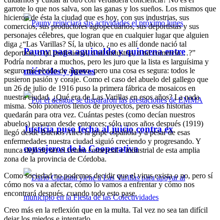
garrote lo que nos salva, son las ganas y los sueños. Los mismos que
hicieron de ésta la ciudad que es hoy, con sus industrias, sus
comercios, sus productores agropecuarios, sus deportistas y sus
personajes célebres, que logran que en cualquier lugar que alguien
diga ¿“Las Varillas? Sí, la ubico, ¿no es allí donde nació tal
Pauny paga aguinaldo y quincena entre
deportista, o tal profesional, o tal industria, o tal comercio…?”
Podría nombrar a muchos, pero les juro que la lista es larguísima y
miércoles y jueves
seguro me olvido de alguno, pero una cosa es segura: todos le
pusieron pasión y coraje. Como el caso del abuelo del gallego que
un 26 de julio de 1916 puso la primera fábrica de mosaicos en
nuestra ciudad. ¿Qué era de Las Varillas en esos años? La nada
misma. Sólo pioneros llenos de proyectos, pero esas historias
quedarán para otra vez. Cuántas pestes (como decían nuestros
abuelos) pasaron desde entonces; sólo unos años después (1919)
Justicia puso fecha al juicio contra ex
llegó desde Buenos Aires la gripe española y a pesar de esas
enfermedades nuestra ciudad siguió creciendo y progresando. Y
consejeros de la Cooperativa
nunca dejó de ser el centro comercial e industrial de esta amplia
zona de la provincia de Córdoba.
Como sociedad no podemos decidir que el virus exista o no, pero sí
cómo nos va a afectar, cómo lo vamos a enfrentar y cómo nos
encontrará después, cuando todo esto pase.
Creo más en la reflexión que en la multa. Tal vez no sea tan difícil
dejar los miedos e intentarlo.