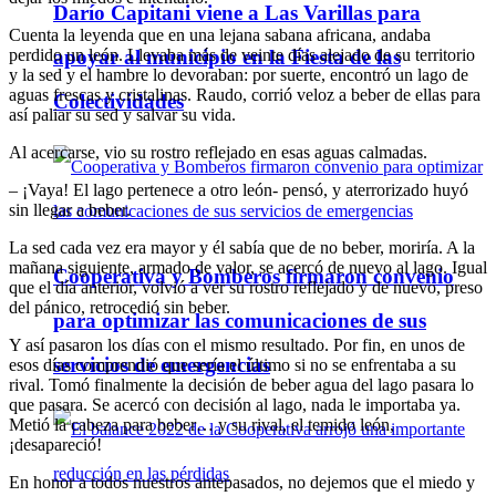
Darío Capitani viene a Las Varillas para
Cuenta la leyenda que en una lejana sabana africana, andaba
perdido un león. Llevaba más de veinte días alejado de su territorio
apoyar al municipio en la Fiesta de las
y la sed y el hambre lo devoraban: por suerte, encontró un lago de
aguas frescas y cristalinas. Raudo, corrió veloz a beber de ellas para
Colectividades
así paliar su sed y salvar su vida.
Al acercarse, vio su rostro reflejado en esas aguas calmadas.
– ¡Vaya! El lago pertenece a otro león- pensó, y aterrorizado huyó
sin llegar a beber.
La sed cada vez era mayor y él sabía que de no beber, moriría. A la
mañana siguiente, armado de valor, se acercó de nuevo al lago. Igual
Cooperativa y Bomberos firmaron convenio
que el día anterior, volvió a ver su rostro reflejado y de nuevo, preso
del pánico, retrocedió sin beber.
para optimizar las comunicaciones de sus
Y así pasaron los días con el mismo resultado. Por fin, en unos de
servicios de emergencias
esos días comprendió que sería el último si no se enfrentaba a su
rival. Tomó finalmente la decisión de beber agua del lago pasara lo
que pasara. Se acercó con decisión al lago, nada le importaba ya.
Metió la cabeza para beber… y su rival, el temido león,
¡desapareció!
En honor a todos nuestros antepasados, no dejemos que el miedo y