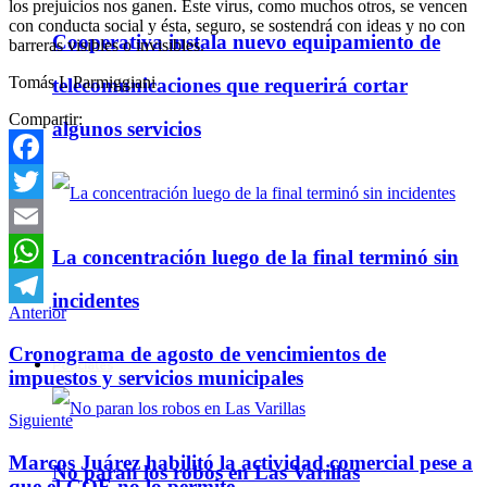
los prejuicios nos ganen. Este virus, como muchos otros, se vencen
con conducta social y ésta, seguro, se sostendrá con ideas y no con
Cooperativa instala nuevo equipamiento de
barreras visibles o invisibles.
Tomás I. Parmiggiani
telecomunicaciones que requerirá cortar
Compartir:
algunos servicios
Facebook
Twitter
Email
La concentración luego de la final terminó sin
WhatsApp
incidentes
Anterior
Telegram
Cronograma de agosto de vencimientos de
Policiales
impuestos y servicios municipales
Siguiente
Marcos Juárez habilitó la actividad comercial pese a
No paran los robos en Las Varillas
que el COE no lo permite