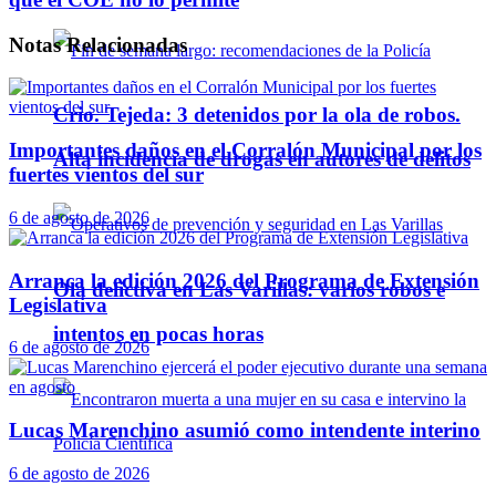
Notas
Relacionadas
Crio. Tejeda: 3 detenidos por la ola de robos.
Importantes daños en el Corralón Municipal por los
Alta incidencia de drogas en autores de delitos
fuertes vientos del sur
6 de agosto de 2026
Arranca la edición 2026 del Programa de Extensión
Ola delictiva en Las Varillas: varios robos e
Legislativa
intentos en pocas horas
6 de agosto de 2026
Lucas Marenchino asumió como intendente interino
6 de agosto de 2026