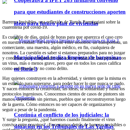
Cooperativa a IPET 263 firmaron convenio
para que estudiantes de construcciones aporten
Barreras Invisibles, una reflexión de Tomás Parmiggiani sobre la
ideas para futuro plan de viviendas
cuarentena por covid-19.
Es cuestión de días, quizá de horas para que aparezca el caso cero
en nuestra ciudad. Tal vez ya esté entre nosotros: un transportista, un
comerciante, una maestra, algún médico, en fin, cualquiera de
nosotros. La cuestión es saber si estamos preparados para no juzgar
Municipalidad realiza limpieza de banquinas
y condenar, para comprender que solo se tratará de una persona con
un virus, más o menos grave, pero que en todos los casos califica
como enfermedad y no como delito.
en Ruta 3
Hay quienes construyen en la adversidad, y sienten que la misma es
un estímulo para superarse, para poder hacer lo que nunca se pudo.
Y nacen entonces la creatividad, las ideas, la solidaridad y hasta los
protocolos ingeniosos. Conocemos cientos de casos de pintores sin
manos, deportistas sin piernas, pueblos que se reconstruyeron luego
de la guerra. Cómo entonces no ser capaces de organizarnos y
seguir a pesar de la pandemia.
Continúa el conflicto de los judiciales: la
Y surge la pregunta, ¿qué haremos cuando finalmente el virus
conviva entre nosotros? ¿Encerrarnos detrás de barreras invisibles o
situación en los Tribunales de Las Varillas
cuidarnos y cuidar al otro con verdadera conciencia? No es el