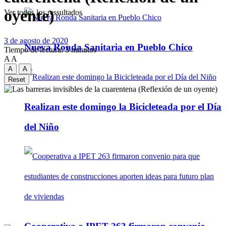
oyente)
Ver todos los ressultados
3 de agosto de 2020
Nueva Ronda Sanitaria en Pueblo Chico
Tiempo de lectura: 3 minutos
A
A
A
A
Reset
Realizan este domingo la Bicicleteada por el Día
del Niño