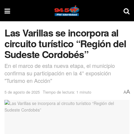
Las Varillas se incorpora al
circuito turístico “Región del
Sudeste Cordobés”
En el marco de esta nueva etapa, el municipio
confirma su participación en la 4° exposición
"Turismo en Acción"
A
5 de agosto de 2025
Tiempo de lectura: 1 minuto
A