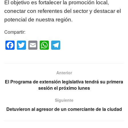
El objetivo es fortalecer la promoción local,
conectar con referentes del sector y destacar el
potencial de nuestra región.
Compartir:
F
T
E
W
T
a
wi
m
h
el
c
tt
ail
at
e
e
er
s
gr
Anterior
b
A
a
El Programa de extensión legislativa tendrá su primera
o
p
m
sesión el próximo lunes
o
p
Siguiente
k
Detuvieron al agresor de un comerciante de la ciudad