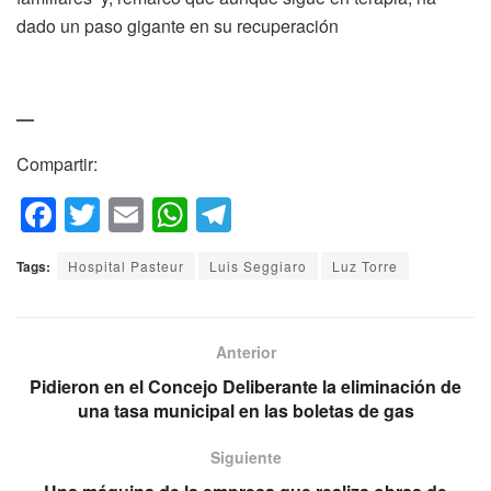
dado un paso gigante en su recuperación
—
Compartir:
F
T
E
W
T
a
wi
m
h
el
Tags:
Hospital Pasteur
Luis Seggiaro
Luz Torre
c
tt
ail
at
e
e
er
s
gr
b
A
a
Anterior
o
p
m
Pidieron en el Concejo Deliberante la eliminación de
una tasa municipal en las boletas de gas
o
p
k
Siguiente