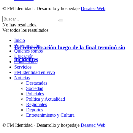
© FM Identidad - Desarrollo y hospedaje
Desatec Web
.
No hay resultados.
Ver todos los ressultados
Inicio
Programación
La concentración luego de la final terminó sin
Quienes somos
Ubicación
incidentes
Contáctenos
Servicios
FM Identidad en vivo
Noticias
Destacadas
Sociedad
Policiales
Política y Actualidad
Regionales
Deportes
Entretenimiento y Cultura
© FM Identidad - Desarrollo y hospedaje
Desatec Web
.