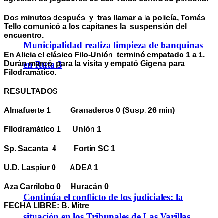
Dos minutos después y tras llamar a la policía, Tomás
Tello comunicó a los capitanes la suspensión del
encuentro.
Municipalidad realiza limpieza de banquinas
En Alicia el clásico Filo-Unión terminó empatado 1 a 1.
Durán marcó para la visita y empató Gigena para
en Ruta 3
Filodramático.
RESULTADOS
Almafuerte 1 Granaderos 0 (Susp. 26 min)
Filodramático 1 Unión 1
Sp. Sacanta 4 Fortín SC 1
U.D. Laspiur 0 ADEA 1
Aza Carrilobo 0 Huracán 0
Continúa el conflicto de los judiciales: la
FECHA LIBRE: B. Mitre
situación en los Tribunales de Las Varillas