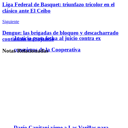
Liga Federal de Basquet: triunfazo tricolor en el
clásico ante El Ceibo
Siguiente
Dengue: las brigadas de bloqueo y descacharrado
Justicia puso fecha al juicio contra ex
continúan trabajando
consejeros de la Cooperativa
Notas
Relacionadas
Darío Capitani viene a Las Varillas para