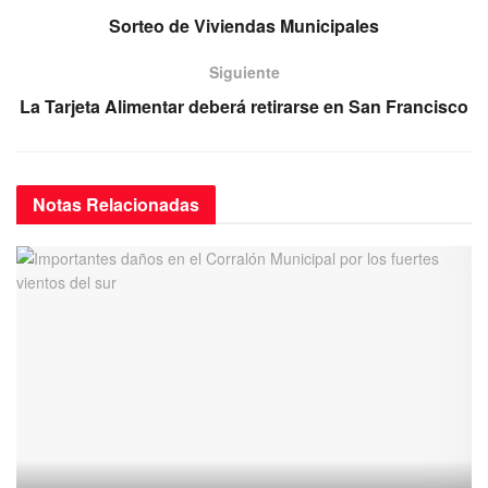
o
p
m
Sorteo de Viviendas Municipales
o
p
Siguiente
k
La Tarjeta Alimentar deberá retirarse en San Francisco
Notas
Relacionadas