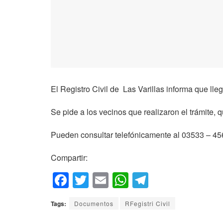
El Registro Civil de Las Varillas informa que l
Se pide a los vecinos que realizaron el trámite, q
Pueden consultar telefónicamente al 03533 – 45
Compartir:
F
T
E
W
T
a
wi
m
h
el
Tags:
Documentos
RFegistri Civil
c
tt
ail
at
e