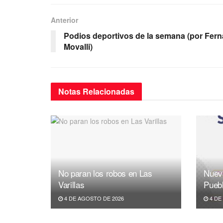
e
er
s
gr
b
A
a
Anterior
o
p
m
Podios deportivos de la semana (por Fer
Movalli)
o
p
k
Notas
Relacionadas
No paran los robos en Las
Nuev
Varillas
Pueb
4 DE AGOSTO DE 2026
4 DE