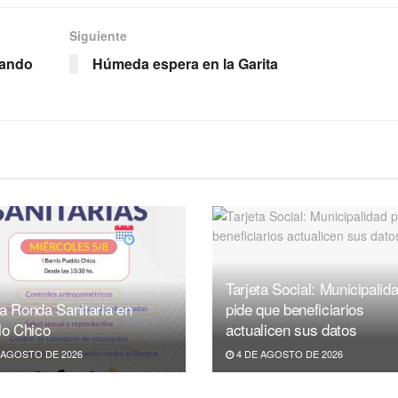
Siguiente
nando
Húmeda espera en la Garita
Tarjeta Social: Municipalid
a Ronda Sanitaria en
pide que beneficiarios
lo Chico
actualicen sus datos
 AGOSTO DE 2026
4 DE AGOSTO DE 2026