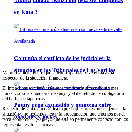
Municipalidad realiza limpieza de banquinas
en Ruta 3
Continúa el conflicto de los judiciales: la
situación en los Tribunales de Las Varillas
Mauro Daniele reiteró que la Municipalidad vive el día a día
respecto de la situación financiera.
El Intendente se refirió a algunos temas surgidos en las últimas
horas, como la situación de Pauny y el decreto de uso obligatorio
del barbijo o tapabocas.
Pauny paga aguinaldo y quincena entre
Respecto de la metalmecánica expresó que “no estamos ajenos a la
situación y no podemos negar la preocupación que tenemos por el
miércoles y jueves
tema económico” y agregó que está en permanente contacto con los
representantes de las firmas