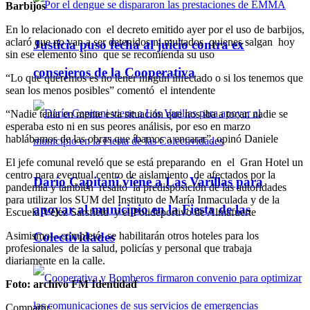
Barbijos
En lo relacionado con el decreto emitido ayer por el uso de barbijos,
aclaró que no van a ser detenidos ni multados quienes salgan hoy
Justicia puso fecha al juicio contra ex
sin ese elemento sino que se recomienda su uso
consejeros de la Cooperativa
“Lo que queremos es no tener ningún infectado o si los tenemos que
sean los menos posibles” comentó el intendente
“Nadie tenía en mente esta situación que nos iba a tocar, nadie se
esperaba esto ni en sus peores análisis, por eso en marzo
hablábamos de las obras que íbamos a encarar”, opinó Daniele
El jefe comunal reveló que se está preparando en el Gran Hotel un
centro para eventual centro de aislamiento de afectados por la
Darío Capitani viene a Las Varillas para
pandemia y también resaltó la predisposición de las autoridades
para utilizar los SUM del Instituto de María Inmaculada y de la
apoyar al municipio en la Fiesta de las
Escuela Vélez Sársfield y el Polideportivo de Almafuerte
Colectividades
Asimismo—completó- se habilitarán otros hoteles para los
profesionales de la salud, policías y personal que trabaja
diariamente en la calle.
Foto: archivo FM Identidad
Compartir: