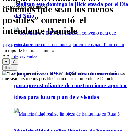
Realizan este domingo la Bicicleteada por el Día
tenemos que sean los menos
Ver todos los ressultados
del Niño
posibles” comentó el
intendente Daniele
14 de abril de 2020
Tiempo de lectura: 1 minuto
A
A
A
A
Reset
Cooperativa a IPET 263 firmaron convenio
para que estudiantes de construcciones aporten
ideas para futuro plan de viviendas