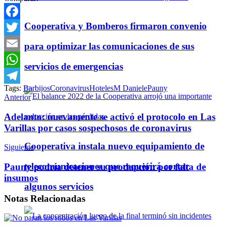
Cooperativa y Bomberos firmaron convenio
Facebook
Twitter
para optimizar las comunicaciones de sus
Email
servicios de emergencias
WhatsApp
Tags:
Barbijos
Coronavirus
Hoteles
M Daniele
Pauny
Telegram
Anterior
Adelanto: nuevamente se activó el protocolo en Las
Varillas por casos sospechosos de coronavirus
Cooperativa instala nuevo equipamiento de
Siguiente
telecomunicaciones que requerirá cortar
Pauny podría detener su producción por falta de
insumos
algunos servicios
Notas
Relacionadas