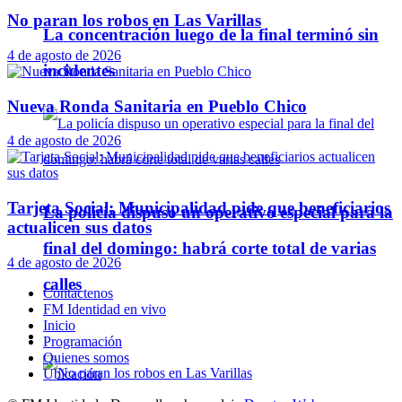
No paran los robos en Las Varillas
La concentración luego de la final terminó sin
4 de agosto de 2026
incidentes
Nueva Ronda Sanitaria en Pueblo Chico
4 de agosto de 2026
Tarjeta Social: Municipalidad pide que beneficiarios
La policía dispuso un operativo especial para la
actualicen sus datos
final del domingo: habrá corte total de varias
4 de agosto de 2026
calles
Contáctenos
FM Identidad en vivo
Inicio
Policiales
Programación
Quienes somos
Ubicación