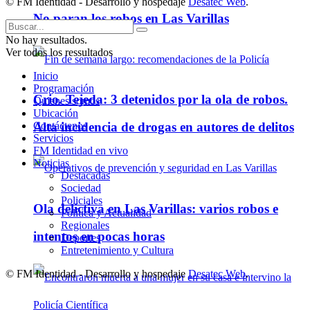
© FM Identidad - Desarrollo y hospedaje
Desatec Web
.
No paran los robos en Las Varillas
No hay resultados.
Ver todos los ressultados
Inicio
Programación
Crio. Tejeda: 3 detenidos por la ola de robos.
Quienes somos
Ubicación
Contáctenos
Alta incidencia de drogas en autores de delitos
Servicios
FM Identidad en vivo
Noticias
Destacadas
Sociedad
Policiales
Ola delictiva en Las Varillas: varios robos e
Política y Actualidad
Regionales
intentos en pocas horas
Deportes
Entretenimiento y Cultura
© FM Identidad - Desarrollo y hospedaje
Desatec Web
.