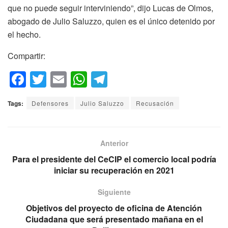
que no puede seguir interviniendo”, dijo Lucas de Olmos,
abogado de Julio Saluzzo, quien es el único detenido por
el hecho.
Compartir:
F
T
E
W
T
a
wi
m
h
el
Tags:
Defensores
Julio Saluzzo
Recusación
c
tt
ail
at
e
e
er
s
gr
b
A
a
Anterior
o
p
m
Para el presidente del CeCIP el comercio local podría
iniciar su recuperación en 2021
o
p
k
Siguiente
Objetivos del proyecto de oficina de Atención
Ciudadana que será presentado mañana en el