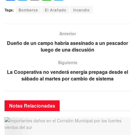
a
wi
m
h
el
Tags:
Bomberos
El Arañado
Incendio
c
tt
ail
at
e
e
er
s
gr
b
A
a
Anterior
o
p
m
Dueño de un campo habría asesinado a un pescador
luego de una discusión
o
p
k
Siguiente
La Cooperativa no venderá energía prepaga desde el
sábado al martes por cambio de sistema
Notas
Relacionadas