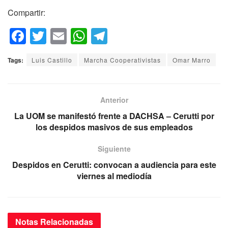
Compartir:
F
T
E
W
T
a
wi
m
h
el
Tags:
Luis Castillo
Marcha Cooperativistas
Omar Marro
c
tt
ail
at
e
e
er
s
gr
b
A
a
Anterior
o
p
m
La UOM se manifestó frente a DACHSA – Cerutti por
los despidos masivos de sus empleados
o
p
k
Siguiente
Despidos en Cerutti: convocan a audiencia para este
viernes al mediodía
Notas
Relacionadas