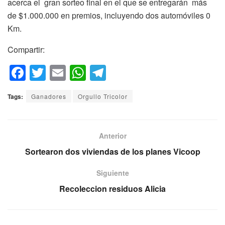
acerca el gran sorteo final en el que se entregarán más
de $1.000.000 en premios, incluyendo dos automóviles 0
Km.
Compartir:
F
T
E
W
T
a
wi
m
h
el
Tags:
Ganadores
Orgullo Tricolor
c
tt
ail
at
e
e
er
s
gr
b
A
a
Anterior
o
p
m
Sortearon dos viviendas de los planes Vicoop
o
p
Siguiente
k
Recoleccion residuos Alicia