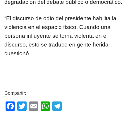
degradación del debate público o democrático.
“El discurso de odio del presidente habilita la
violencia en el espacio físico. Cuando una
persona influyente se torna violenta en el
discurso, esto se traduce en gente herida”,
cuestionó.
Compartir:
F
T
E
W
T
a
wi
m
h
el
c
tt
ail
at
e