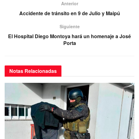
e
er
s
gr
Anterior
b
A
a
Accidente de tránsito en 9 de Julio y Maipú
o
p
m
Siguiente
o
p
El Hospital Diego Montoya hará un homenaje a José
k
Porta
Notas
Relacionadas