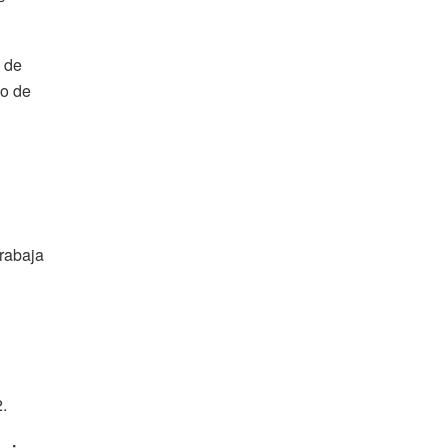
o de
io de
trabaja
.