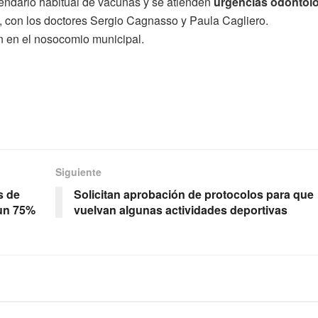
alendario habitual de vacunas y se atienden
urgencias odontol
s, con los doctores Sergio Cagnasso y Paula Cagliero.
án en el nosocomio municipal.
Siguiente
s de
Solicitan aprobación de protocolos para que
 un 75%
vuelvan algunas actividades deportivas