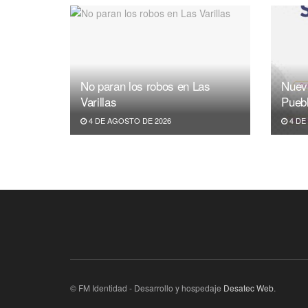
No paran los robos en Las
Nuev
Varillas
Pueb
4 DE AGOSTO DE 2026
4 DE
© FM Identidad - Desarrollo y hospedaje
Desatec Web
.