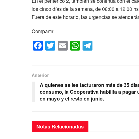
En el periférico 2, también se continúa con el c
los cinco días de la semana, de 08:00 a 12:00 h
Fuera de este horario, las urgencias se atender
Compartir:
F
T
E
W
T
a
wi
m
h
el
c
tt
ail
at
e
e
er
s
gr
Anterior
b
A
a
A quienes se les facturaron más de 35 día
o
p
m
consumo, la Cooperativa habilita a pagar
en mayo y el resto en junio.
o
p
k
Notas
Relacionadas