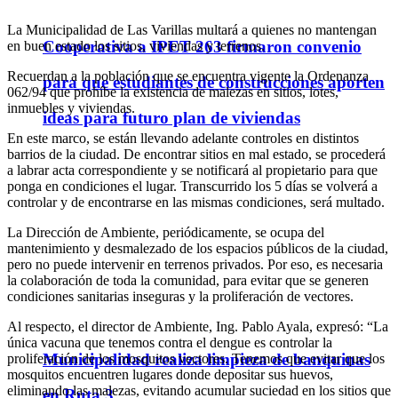
La Municipalidad de Las Varillas multará a quienes no mantengan
Cooperativa a IPET 263 firmaron convenio
en buen estado los sitios, viviendas y terrenos.
Recuerdan a la población que se encuentra vigente la Ordenanza
para que estudiantes de construcciones aporten
062/94 que prohíbe la existencia de malezas en sitios, lotes,
inmuebles y viviendas.
ideas para futuro plan de viviendas
En este marco, se están llevando adelante controles en distintos
barrios de la ciudad. De encontrar sitios en mal estado, se procederá
a labrar acta correspondiente y se notificará al propietario para que
ponga en condiciones el lugar. Transcurrido los 5 días se volverá a
controlar y de encontrarse en las mismas condiciones, será multado.
La Dirección de Ambiente, periódicamente, se ocupa del
mantenimiento y desmalezado de los espacios públicos de la ciudad,
pero no puede intervenir en terrenos privados. Por eso, es necesaria
la colaboración de toda la comunidad, para evitar que se generen
condiciones sanitarias inseguras y la proliferación de vectores.
Al respecto, el director de Ambiente, Ing. Pablo Ayala, expresó: “La
única vacuna que tenemos contra el dengue es controlar la
Municipalidad realiza limpieza de banquinas
proliferación de los mosquitos vectores. Tenemos que evitar que los
mosquitos encuentren lugares donde depositar sus huevos,
eliminando las malezas, evitando acumular suciedad en los sitios que
en Ruta 3