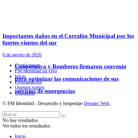
Importantes daños en el Corralón Municipal por los
fuertes vientos del sur
6 de agosto de 2026
Contáctenos
Cooperativa y Bomberos firmaron convenio
FM Identidad en vivo
Inicio
para optimizar las comunicaciones de sus
Programación
Quienes somos
servicios de emergencias
Ubicación
© FM Identidad - Desarrollo y hospedaje
Desatec Web
.
No hay resultados.
Ver todos los ressultados
Inicio