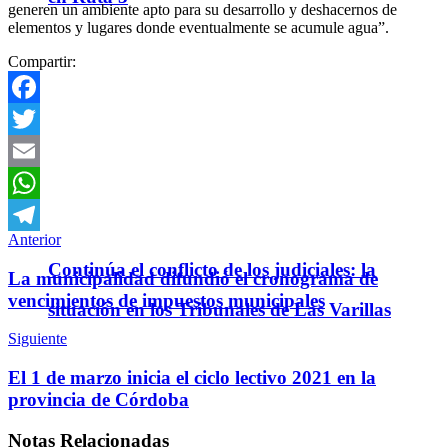
generen un ambiente apto para su desarrollo y deshacernos de
elementos y lugares donde eventualmente se acumule agua”.
Compartir:
Facebook
Twitter
Email
WhatsApp
Anterior
Telegram
Continúa el conflicto de los judiciales: la
La municipalidad difundió el cronograma de
vencimientos de impuestos municipales
situación en los Tribunales de Las Varillas
Siguiente
El 1 de marzo inicia el ciclo lectivo 2021 en la
provincia de Córdoba
Notas
Relacionadas