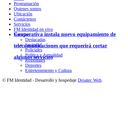
Programación
Quienes somos
Ubicación
Contáctenos
Servicios
FM Identidad en vivo
Cooperativa instala nuevo equipamiento de
Noticias
Destacadas
Sociedad
telecomunicaciones que requerirá cortar
Policiales
Política y Actualidad
algunos servicios
Regionales
Deportes
Entretenimiento y Cultura
© FM Identidad - Desarrollo y hospedaje
Desatec Web
.