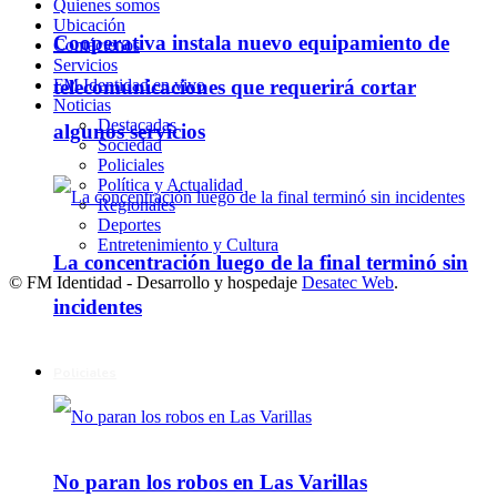
Quienes somos
Ubicación
Cooperativa instala nuevo equipamiento de
Contáctenos
Servicios
FM Identidad en vivo
telecomunicaciones que requerirá cortar
Noticias
Destacadas
algunos servicios
Sociedad
Policiales
Política y Actualidad
Regionales
Deportes
Entretenimiento y Cultura
La concentración luego de la final terminó sin
© FM Identidad - Desarrollo y hospedaje
Desatec Web
.
incidentes
Policiales
No paran los robos en Las Varillas