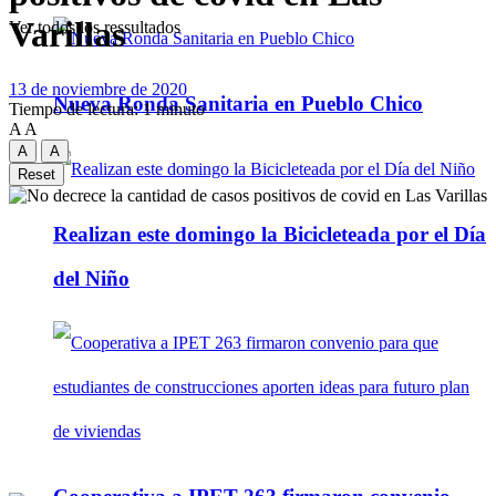
Varillas
Ver todos los ressultados
13 de noviembre de 2020
Nueva Ronda Sanitaria en Pueblo Chico
Tiempo de lectura: 1 minuto
A
A
A
A
Reset
Realizan este domingo la Bicicleteada por el Día
del Niño