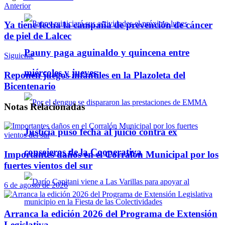
Telegram
Anterior
Ya tiene fecha la campaña de prevención de cáncer
de piel de Lalcec
Pauny paga aguinaldo y quincena entre
Siguiente
miércoles y jueves
Reponen juegos infantiles en la Plazoleta del
Bicentenario
Notas
Relacionadas
Justicia puso fecha al juicio contra ex
consejeros de la Cooperativa
Importantes daños en el Corralón Municipal por los
fuertes vientos del sur
6 de agosto de 2026
Arranca la edición 2026 del Programa de Extensión
Legislativa