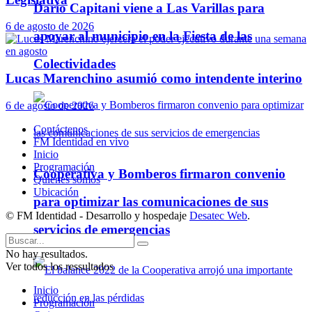
Darío Capitani viene a Las Varillas para
6 de agosto de 2026
apoyar al municipio en la Fiesta de las
Colectividades
Lucas Marenchino asumió como intendente interino
6 de agosto de 2026
Contáctenos
FM Identidad en vivo
Inicio
Programación
Cooperativa y Bomberos firmaron convenio
Quienes somos
Ubicación
para optimizar las comunicaciones de sus
© FM Identidad - Desarrollo y hospedaje
Desatec Web
.
servicios de emergencias
No hay resultados.
Ver todos los ressultados
Inicio
Programación