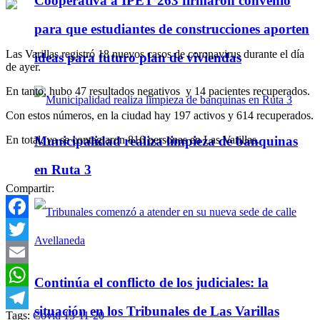
Cooperativa a IPET 263 firmaron convenio
para que estudiantes de construcciones aporten
Las Varillas registró 18 nuevos casos de coronavirus durante el día
ideas para futuro plan de viviendas
de ayer.
En tanto, hubo 47 resultados negativos y 14 pacientes recuperados.
Con estos números, en la ciudad hay 197 activos y 614 recuperados.
En total, ya se contagiaron 816 personas en Las Varillas.
Municipalidad realiza limpieza de banquinas
en Ruta 3
Compartir:
Facebook
Twitter
Email
Continúa el conflicto de los judiciales: la
WhatsApp
situación en los Tribunales de Las Varillas
Tags:
Covid 13-11-20