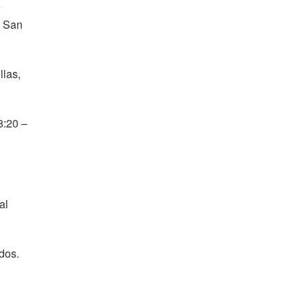
e
– San
llas,
8:20 –
al
dos.