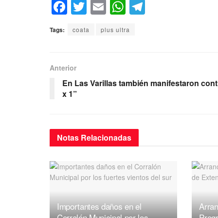
F
T
E
W
T
a
wi
m
h
el
Tags:
coata
plus ultra
c
tt
ail
at
e
e
er
s
gr
b
A
a
Anterior
o
p
m
En Las Varillas también manifestaron contr
x 1”
o
p
k
Notas
Relacionadas
Importantes daños en el
Arran
Corralón Municipal por los
Prog