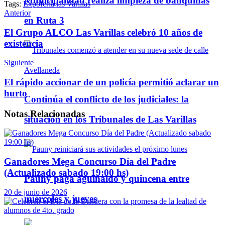
Municipalidad realiza limpieza de banquinas
Tags:
Expoferia las Varillas
Telegram
Anterior
en Ruta 3
El Grupo ALCO Las Varillas celebró 10 años de
existencia
Siguiente
El rápido accionar de un policía permitió aclarar un
hurto
Continúa el conflicto de los judiciales: la
Notas
Relacionadas
situación en los Tribunales de Las Varillas
Ganadores Mega Concurso Día del Padre
(Actualizado sabado 19:00 hs)
Pauny paga aguinaldo y quincena entre
20 de junio de 2026
miércoles y jueves