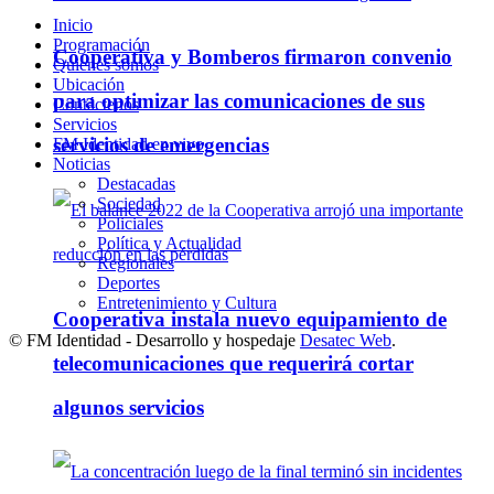
Inicio
Programación
Cooperativa y Bomberos firmaron convenio
Quienes somos
Ubicación
para optimizar las comunicaciones de sus
Contáctenos
Servicios
servicios de emergencias
FM Identidad en vivo
Noticias
Destacadas
Sociedad
Policiales
Política y Actualidad
Regionales
Deportes
Entretenimiento y Cultura
Cooperativa instala nuevo equipamiento de
© FM Identidad - Desarrollo y hospedaje
Desatec Web
.
telecomunicaciones que requerirá cortar
algunos servicios