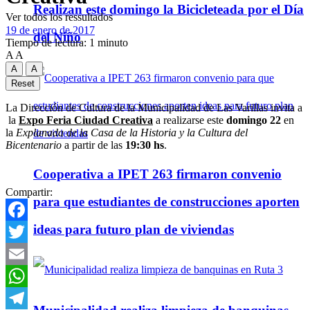
Realizan este domingo la Bicicleteada por el Día
Ver todos los ressultados
19 de enero de 2017
del Niño
Tiempo de lectura: 1 minuto
A
A
A
A
Reset
La Dirección de Cultura de la Municipalidad de Las Varillas invita a
la
Expo Feria Ciudad Creativa
a realizarse este
domingo 22
en
la
Explanada de la Casa de la Historia y la Cultura del
Bicentenario
a partir de las
19:30 hs
.
Cooperativa a IPET 263 firmaron convenio
Compartir:
para que estudiantes de construcciones aporten
ideas para futuro plan de viviendas
Facebook
Twitter
Email
WhatsApp