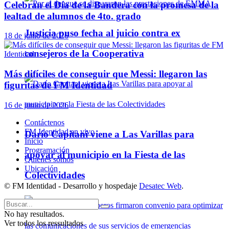
Celebran el Día de la Bandera con la promesa de la
lealtad de alumnos de 4to. grado
Justicia puso fecha al juicio contra ex
18 de junio de 2026
consejeros de la Cooperativa
Más difíciles de conseguir que Messi: llegaron las
figuritas de FM Identidad
16 de junio de 2026
Contáctenos
FM Identidad en vivo
Darío Capitani viene a Las Varillas para
Inicio
Programación
apoyar al municipio en la Fiesta de las
Quienes somos
Ubicación
Colectividades
© FM Identidad - Desarrollo y hospedaje
Desatec Web
.
No hay resultados.
Ver todos los ressultados