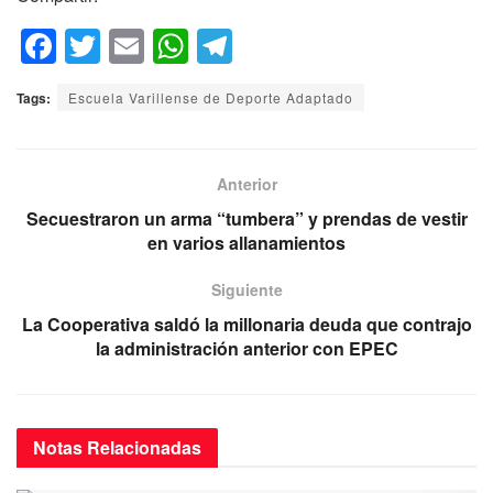
F
T
E
W
T
a
wi
m
h
el
Tags:
Escuela Varillense de Deporte Adaptado
c
tt
ail
at
e
e
er
s
gr
b
A
a
Anterior
o
p
m
Secuestraron un arma “tumbera” y prendas de vestir
en varios allanamientos
o
p
k
Siguiente
La Cooperativa saldó la millonaria deuda que contrajo
la administración anterior con EPEC
Notas
Relacionadas