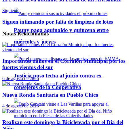
Siguiente
Siguen intimando por falta de limpieza de lotes
Pauny paga aguinaldo y quincena entre
Notas
Relacionadas
miércoles y jueves
Importantes daños en el Corralón Municipal por los
fuertes vientos del sur
Justicia puso fecha al juicio contra ex
6 de agosto de 2026
consejeros de la Cooperativa
Nueva Ronda Sanitaria en Pueblo Chico
4 de agosto de 2026
Realizan este domingo la Bicicleteada por el Día del
Niño