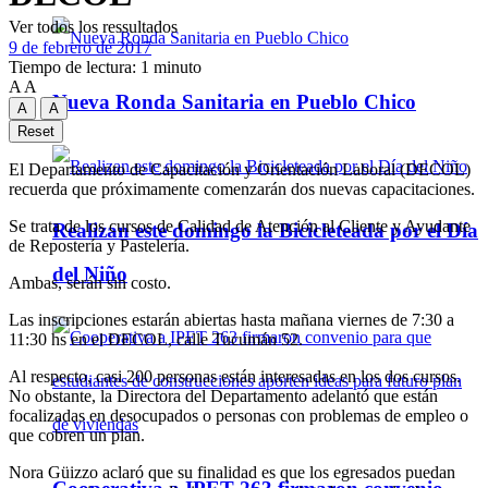
Ver todos los ressultados
9 de febrero de 2017
Tiempo de lectura: 1 minuto
A
A
Nueva Ronda Sanitaria en Pueblo Chico
A
A
Reset
El Departamento de Capacitación y Orientación Laboral (DECOL)
recuerda que próximamente comenzarán dos nuevas capacitaciones.
Se trata de los cursos de Calidad de Atención al Cliente y Ayudante
Realizan este domingo la Bicicleteada por el Día
de Repostería y Pastelería.
del Niño
Ambas, serán sin costo.
Las inscripciones estarán abiertas hasta mañana viernes de 7:30 a
11:30 hs en el DECOL, calle Tucumán 52.
Al respecto, casi 200 personas están interesadas en los dos cursos.
No obstante, la Directora del Departamento adelantó que están
focalizadas en desocupados o personas con problemas de empleo o
que cobren un plan.
Nora Güizzo aclaró que su finalidad es que los egresados puedan