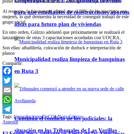
Cooperativa a IPET 263 firmaron convenio
poner un microemprendimiento o conseguir trabajo en el rubro.
Al respecto, la funcionaria afirmó que el 98% de los inscriptos son
para que estudiantes de construcciones aporten
mujeres, lo que demuestra la necesidad de conseguir trabajo de este
grupo social.
ideas para futuro plan de viviendas
En otro orden, Güizzo adelantó que próximamente se realizará el
lanzamiento de otras 3 capacitaciones acordadas con UOCRA.
Son ellas: albañilería, colocación de durlock e interpretación de
planos
Municipalidad realiza limpieza de banquinas
Compartir:
en Ruta 3
Facebook
Twitter
Email
WhatsApp
Tags:
Capacitaciones
DeCOL
Nora Güizzo
Continúa el conflicto de los judiciales: la
Telegram
Anterior
situación en los Tribunales de Las Varillas
El Fortín lleva adelante su Fiesta de las Artesanías.