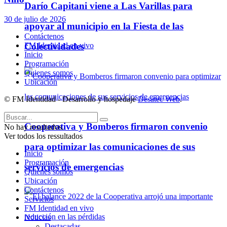
Darío Capitani viene a Las Varillas para
30 de julio de 2026
apoyar al municipio en la Fiesta de las
Contáctenos
FM Identidad en vivo
Colectividades
Inicio
Programación
Quienes somos
Ubicación
© FM Identidad - Desarrollo y hospedaje
Desatec Web
.
Cooperativa y Bomberos firmaron convenio
No hay resultados.
Ver todos los ressultados
para optimizar las comunicaciones de sus
Inicio
Programación
servicios de emergencias
Quienes somos
Ubicación
Contáctenos
Servicios
FM Identidad en vivo
Noticias
Destacadas