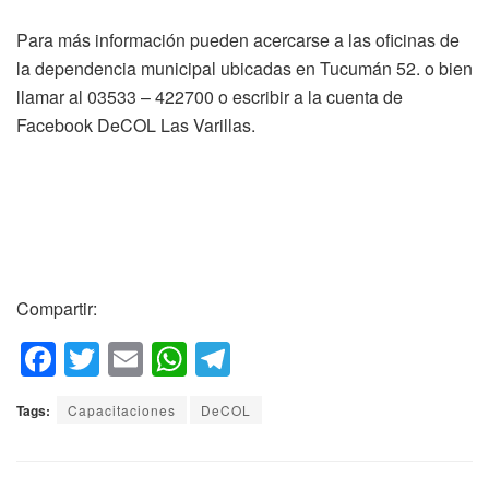
Para más información pueden acercarse a las oficinas de
la dependencia municipal ubicadas en Tucumán 52. o bien
llamar al 03533 – 422700 o escribir a la cuenta de
Facebook DeCOL Las Varillas.
Compartir:
F
T
E
W
T
a
wi
m
h
el
Tags:
Capacitaciones
DeCOL
c
tt
ail
at
e
e
er
s
gr