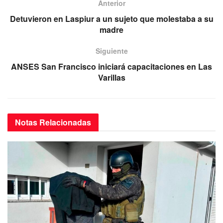
b
A
a
Anterior
o
p
m
Detuvieron en Laspiur a un sujeto que molestaba a su
madre
o
p
k
Siguiente
ANSES San Francisco iniciará capacitaciones en Las
Varillas
Notas
Relacionadas