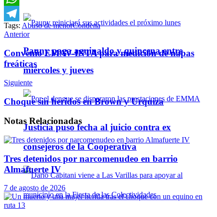
WhatsApp
Tags:
Abuso de menor
Condena
Telegram
Anterior
Pauny paga aguinaldo y quincena entre
Convenio EMAV-INTA para medición de napas
freáticas
miércoles y jueves
Siguiente
Choque sin heridos en Brown y Urquiza
Notas
Relacionadas
Justicia puso fecha al juicio contra ex
consejeros de la Cooperativa
Tres detenidos por narcomenudeo en barrio
Almafuerte IV
7 de agosto de 2026