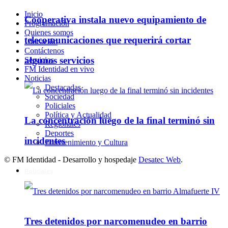
Inicio
Cooperativa instala nuevo equipamiento de
Programación
Quienes somos
telecomunicaciones que requerirá cortar
Ubicación
Contáctenos
algunos servicios
Servicios
FM Identidad en vivo
Noticias
Destacadas
Sociedad
Policiales
Política y Actualidad
La concentración luego de la final terminó sin
Regionales
Deportes
incidentes
Entretenimiento y Cultura
© FM Identidad - Desarrollo y hospedaje
Desatec Web
.
Policiales
Tres detenidos por narcomenudeo en barrio