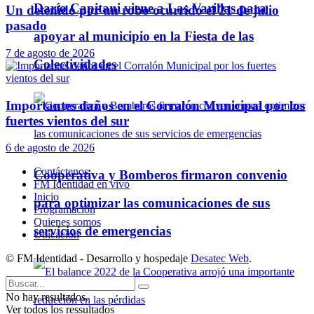
Darío Capitani viene a Las Varillas para
Un detenido por un robo ocurrido el 21 de julio
pasado
apoyar al municipio en la Fiesta de las
7 de agosto de 2026
Colectividades
Importantes daños en el Corralón Municipal por los
fuertes vientos del sur
6 de agosto de 2026
Contáctenos
Cooperativa y Bomberos firmaron convenio
FM Identidad en vivo
Inicio
para optimizar las comunicaciones de sus
Programación
Quienes somos
servicios de emergencias
Ubicación
© FM Identidad - Desarrollo y hospedaje
Desatec Web
.
No hay resultados.
Ver todos los ressultados