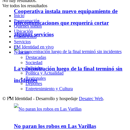
No hay resultados.
Ver todos los ressultados
Cooperativa instala nuevo equipamiento de
Inicio
Programación
telecomunicaciones que requerirá cortar
Quienes somos
Ubicación
algunos servicios
Contáctenos
Servicios
FM Identidad en vivo
Noticias
Destacadas
Sociedad
Policiales
La concentración luego de la final terminó sin
Política y Actualidad
Regionales
incidentes
Deportes
Entretenimiento y Cultura
Policiales
© FM Identidad - Desarrollo y hospedaje
Desatec Web
.
No paran los robos en Las Varillas