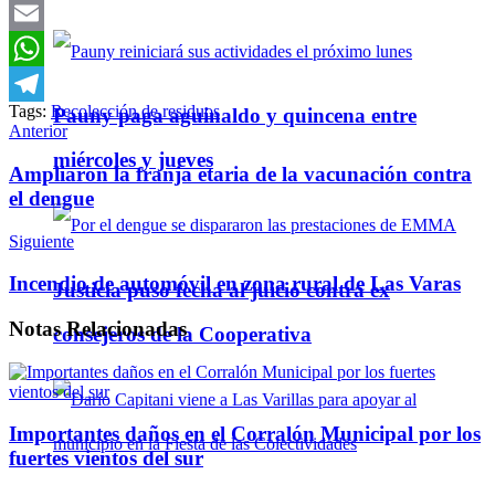
Twitter
Email
WhatsApp
Tags:
Recolección de residuos
Pauny paga aguinaldo y quincena entre
Telegram
Anterior
miércoles y jueves
Ampliaron la franja etaria de la vacunación contra
el dengue
Siguiente
Incendio de automóvil en zona rural de Las Varas
Justicia puso fecha al juicio contra ex
Notas
Relacionadas
consejeros de la Cooperativa
Importantes daños en el Corralón Municipal por los
fuertes vientos del sur