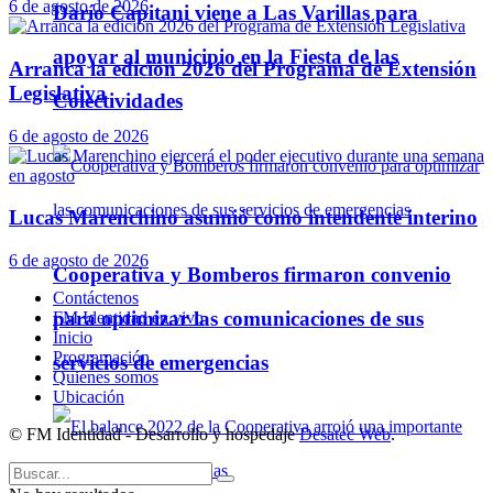
6 de agosto de 2026
Darío Capitani viene a Las Varillas para
apoyar al municipio en la Fiesta de las
Arranca la edición 2026 del Programa de Extensión
Legislativa
Colectividades
6 de agosto de 2026
Lucas Marenchino asumió como intendente interino
6 de agosto de 2026
Cooperativa y Bomberos firmaron convenio
Contáctenos
para optimizar las comunicaciones de sus
FM Identidad en vivo
Inicio
Programación
servicios de emergencias
Quienes somos
Ubicación
© FM Identidad - Desarrollo y hospedaje
Desatec Web
.