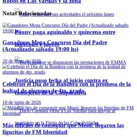
Robos en Las Varillas y la zona
Notas
Relacionadas
Pauny paga aguinaldo y quincena entre
Ganadores Mega Concurso Día del Padre
miércoles y jueves
(Actualizado sabado 19:00 hs)
20 de junio de 2026
Justicia puso fecha al juicio contra ex
Celebran el Día de la Bandera con la promesa de la
lealtad de alumnos de 4to. grado
consejeros de la Cooperativa
18 de junio de 2026
Más difíciles de conseguir que Messi: llegaron las
figuritas de FM Identidad