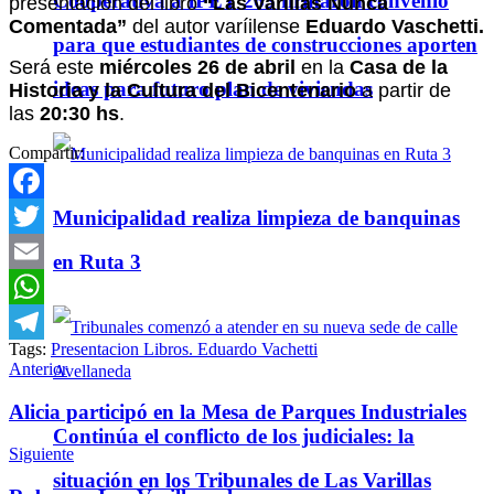
Cooperativa a IPET 263 firmaron convenio
presentación del libro
“Las Varillas Nunca
Comentada”
del autor varíilense
Eduardo Vaschetti.
para que estudiantes de construcciones aporten
Será este
miércoles 26 de abril
en la
Casa de la
ideas para futuro plan de viviendas
Historia y la Cultura del Bicentenario
a partir de
las
20:30 hs
.
Compartir:
Facebook
Municipalidad realiza limpieza de banquinas
Twitter
en Ruta 3
Email
WhatsApp
Tags:
Presentacion Libros. Eduardo Vachetti
Telegram
Anterior
Alicia participó en la Mesa de Parques Industriales
Continúa el conflicto de los judiciales: la
Siguiente
situación en los Tribunales de Las Varillas