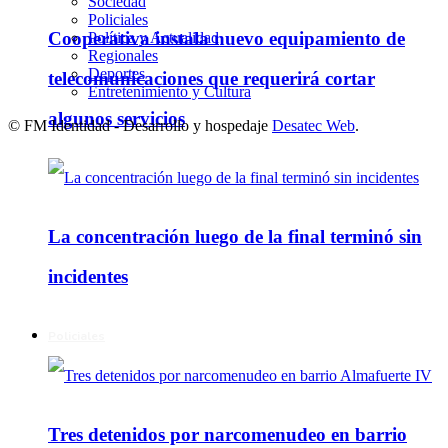
Sociedad
Policiales
Cooperativa instala nuevo equipamiento de
Política y Actualidad
Regionales
Deportes
telecomunicaciones que requerirá cortar
Entretenimiento y Cultura
algunos servicios
© FM Identidad - Desarrollo y hospedaje
Desatec Web
.
La concentración luego de la final terminó sin
incidentes
Policiales
Tres detenidos por narcomenudeo en barrio