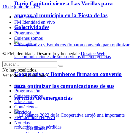
Darío Capitani viene a Las Varillas para
16 de junio de 2026
apoyar al municipio en la Fiesta de las
Contáctenos
FM Identidad en vivo
Colectividades
Inicio
Programación
Quienes somos
Ubicación
© FM Identidad - Desarrollo y hospedaje
Desatec Web
.
No hay resultados.
Cooperativa y Bomberos firmaron convenio
Ver todos los ressultados
para optimizar las comunicaciones de sus
Inicio
Programación
Quienes somos
servicios de emergencias
Ubicación
Contáctenos
Servicios
FM Identidad en vivo
Noticias
Destacadas