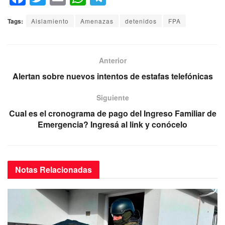
a
wi
m
h
el
Tags:
Aislamiento
Amenazas
detenidos
FPA
c
tt
ail
at
e
e
er
s
gr
b
A
a
Anterior
o
p
m
Alertan sobre nuevos intentos de estafas telefónicas
o
p
Siguiente
k
Cual es el cronograma de pago del Ingreso Familiar de
Emergencia? Ingresá al link y conócelo
Notas
Relacionadas