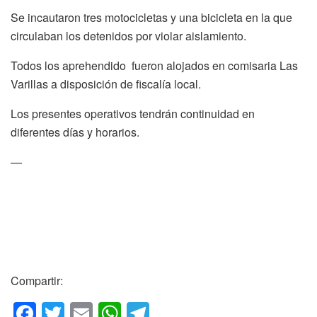
Se incautaron tres motocicletas y una bicicleta en la que
circulaban los detenidos por violar aislamiento.
Todos los aprehendido fueron alojados en comisaria Las
Varillas a disposición de fiscalía local.
Los presentes operativos tendrán continuidad en
diferentes días y horarios.
—
Compartir:
F
T
E
W
T