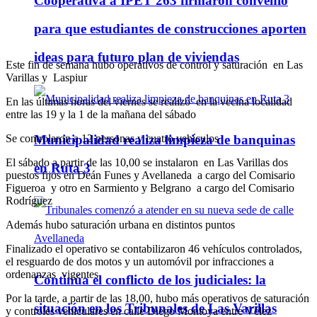
Cooperativa a IPET 263 firmaron convenio
para que estudiantes de construcciones aporten
ideas para futuro plan de viviendas
Este fin de semana hubo operativos de control y saturación en Las
Varillas y Laspiur
En las últimas horas del viernes se realizó en la vecina localidad
entre las 19 y la 1 de la mañana del sábado
Se controlaron a 12 personas y cuatro vehículos
Municipalidad realiza limpieza de banquinas
El sábado a partir de las 10,00 se instalaron en Las Varillas dos
en Ruta 3
puestos fijos en Deán Funes y Avellaneda a cargo del Comisario
Figueroa y otro en Sarmiento y Belgrano a cargo del Comisario
Rodríguez
Además hubo saturación urbana en distintos puntos
Finalizado el operativo se contabilizaron 46 vehículos controlados,
el resguardo de dos motos y un automóvil por infracciones a
ordenanzas vigentes
Continúa el conflicto de los judiciales: la
Por la tarde, a partir de las 18,00, hubo más operativos de saturación
situación en los Tribunales de Las Varillas
y controles vehiculares en calle Diego Montoya entre Vélez