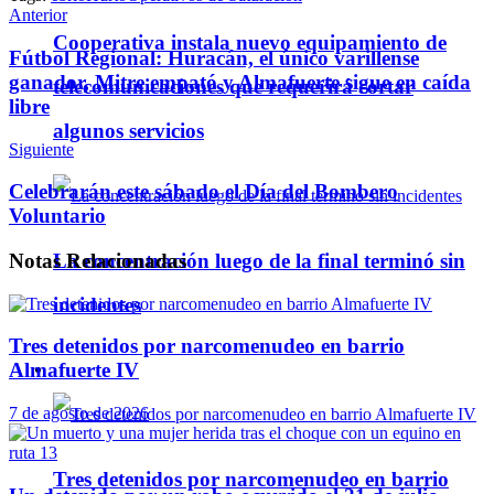
Telegram
Anterior
Cooperativa instala nuevo equipamiento de
Fútbol Regional: Huracán, el único varillense
ganador, Mitre empató y Almafuerte sigue en caída
telecomunicaciones que requerirá cortar
libre
algunos servicios
Siguiente
Celebrarán este sábado el Día del Bombero
Voluntario
La concentración luego de la final terminó sin
Notas
Relacionadas
incidentes
Tres detenidos por narcomenudeo en barrio
Almafuerte IV
Policiales
7 de agosto de 2026
Tres detenidos por narcomenudeo en barrio