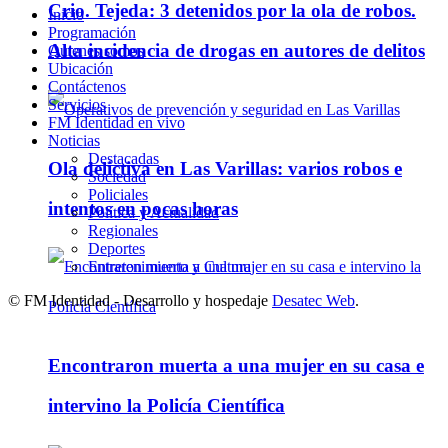
Crio. Tejeda: 3 detenidos por la ola de robos.
Inicio
Programación
Alta incidencia de drogas en autores de delitos
Quienes somos
Ubicación
Contáctenos
Servicios
FM Identidad en vivo
Noticias
Destacadas
Ola delictiva en Las Varillas: varios robos e
Sociedad
Policiales
intentos en pocas horas
Política y Actualidad
Regionales
Deportes
Entretenimiento y Cultura
© FM Identidad - Desarrollo y hospedaje
Desatec Web
.
Encontraron muerta a una mujer en su casa e
intervino la Policía Científica