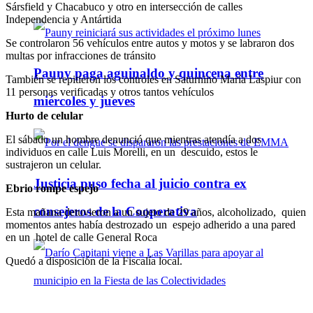
Sársfield y Chacabuco y otro en intersección de calles
Independencia y Antártida
Se controlaron 56 vehículos entre autos y motos y se labraron dos
multas por infracciones de tránsito
Pauny paga aguinaldo y quincena entre
También se repitieron los controles en Saturnino María Laspiur con
11 personas verificadas y otros tantos vehículos
miércoles y jueves
Hurto de celular
El sábado un hombre denunció que mientras atendía a dos
individuos en calle Luis Morelli, en un descuido, estos le
sustrajeron un celular.
Justicia puso fecha al juicio contra ex
Ebrio rompe espejo
consejeros de la Cooperativa
Esta mañana detuvieron a un sujeto de 29 años, alcoholizado, quien
momentos antes había destrozado un espejo adherido a una pared
en un hotel de calle General Roca
Quedó a disposición de la Fiscalía local.