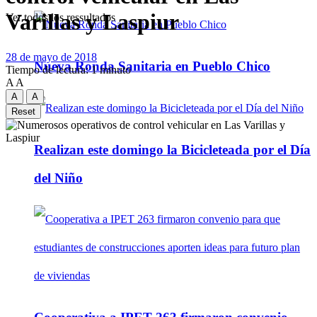
Varillas y Laspiur
Ver todos los ressultados
28 de mayo de 2018
Nueva Ronda Sanitaria en Pueblo Chico
Tiempo de lectura: 1 minuto
A
A
A
A
Reset
Realizan este domingo la Bicicleteada por el Día
del Niño