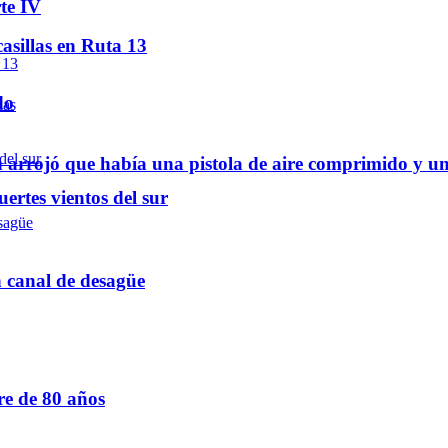
te IV
asillas en Ruta 13
do
 arrojó que había una pistola de aire comprimido y u
ertes vientos del sur
n canal de desagüe
re de 80 años