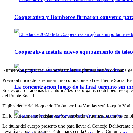
Cooperativa y Bomberos firmaron convenio para 
Cooperativa instala nuevo equipamiento de telec
Numerosos proyectos se abordaron en la primera sesión ordinaria de
Previo al inicio de la reunión juró como concejal del Frente Social Ri
La concentración luego de la final terminó sin in
Se designaron además las autoridades del organismo deliberativo que 
del Frente Social.
Policiales
El presidente del bloque de Unión por Las Varillas será Joaquín Viglio
En lo estrictamente legislativo, fue aprobado el aumento para los em
La titular del cuerpo presentó uno para llevar el Concejo Deliberante
llevará a cabo el próximo 14 de marzo en la Casa de la Cultura.