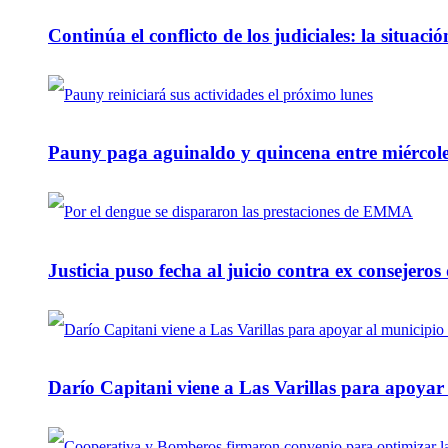
Continúa el conflicto de los judiciales: la situaci
Pauny paga aguinaldo y quincena entre miércole
Justicia puso fecha al juicio contra ex consejeros
Darío Capitani viene a Las Varillas para apoyar a