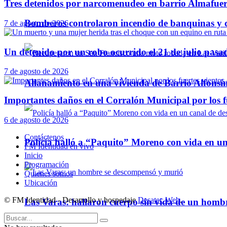
Tres detenidos por narcomenudeo en barrio Almafuer
Bomberos controlaron incendio de banquinas y c
7 de agosto de 2026
Un detenido por un robo ocurrido el 21 de julio pasa
7 de agosto de 2026
Allanamiento en una vivienda de Barrio Alfonsín
Importantes daños en el Corralón Municipal por los fu
6 de agosto de 2026
Contáctenos
Policía halló a “Paquito” Moreno con vida en u
FM Identidad en vivo
Inicio
Programación
Quienes somos
Ubicación
© FM Identidad - Desarrollo y hospedaje
Desatec Web
.
Las Varas: hallaron cuerpo sin vida de un homb