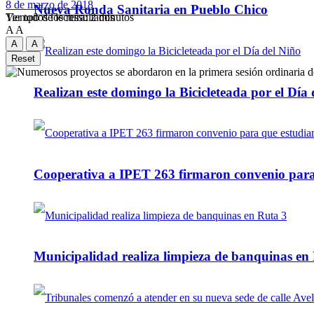
8 de marzo de 2018
Nueva Ronda Sanitaria en Pueblo Chico
Tiempo de lectura: 2 minutos
Ver todos los ressultados
A
A
A
A
Reset
Realizan este domingo la Bicicleteada por el Día 
Cooperativa a IPET 263 firmaron convenio para q
Municipalidad realiza limpieza de banquinas en