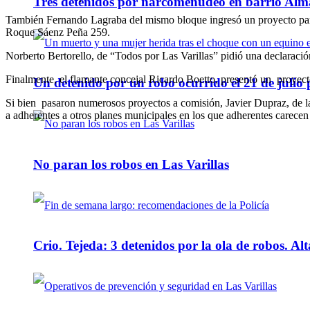
Tres detenidos por narcomenudeo en barrio Alm
También Fernando Lagraba del mismo bloque ingresó un proyecto para d
Roque Sáenz Peña 259.
Norberto Bertorello, de “Todos por Las Varillas” pidió una declaraci
Finalmente, el flamante concejal Ricardo Boetto, presentó un proyect
Un detenido por un robo ocurrido el 21 de julio
Si bien pasaron numerosos proyectos a comisión, Javier Dupraz, de la
a adherentes a otros planes municipales en los que adherentes carecen 
No paran los robos en Las Varillas
Crio. Tejeda: 3 detenidos por la ola de robos. Alt