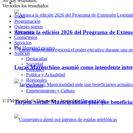
No hay resultados.
Política y Actualidad
Ver todos los ressultados
Inicio
Programación
Quienes somos
Arranca la edición 2026 del Programa de Extensi
Ubicación
Contáctenos
Servicios
FM Identidad en vivo
Noticias
Destacadas
Sociedad
Lucas Marenchino asumió como intendente inter
Policiales
Política y Actualidad
Regionales
Deportes
Entretenimiento y Cultura
© FM Identidad - Desarrollo y hospedaje
Desatec Web
.
Tarjeta Social: Municipalidad pide que beneficiar