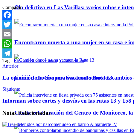
Ola delictiva en Las Varillas: varios robos e inte
Compartir:
Facebook
Twitter
Encontraron muerta a una mujer en su casa e inte
Email
WhatsApp
Tags:
Ricardo Boetto- Concejo Deliberante
Telegram
Anterior
La opinión de la Cooperativa local sobre los cambios
Camión chocó a una vaca en la Ruta 13
Siguiente
Informan sobre cortes y desvíos en las rutas 13 y 158 
Con la colaboración del Centro de Monitoreo, l
Notas
Relacionadas