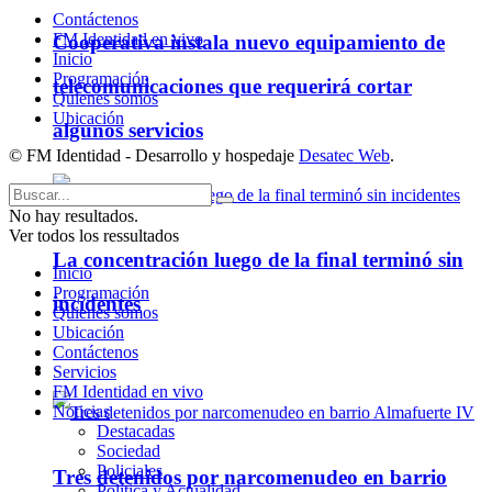
Contáctenos
FM Identidad en vivo
Cooperativa instala nuevo equipamiento de
Inicio
Programación
telecomunicaciones que requerirá cortar
Quienes somos
Ubicación
algunos servicios
© FM Identidad - Desarrollo y hospedaje
Desatec Web
.
No hay resultados.
Ver todos los ressultados
La concentración luego de la final terminó sin
Inicio
Programación
incidentes
Quienes somos
Ubicación
Contáctenos
Policiales
Servicios
FM Identidad en vivo
Noticias
Destacadas
Sociedad
Policiales
Tres detenidos por narcomenudeo en barrio
Política y Actualidad