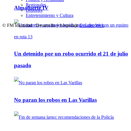
Regionales
Almafuerte IV
Deportes
Entretenimiento y Cultura
© FM Identidad - Desarrollo y hospedaje
Desatec Web
.
Un detenido por un robo ocurrido el 21 de julio
pasado
No paran los robos en Las Varillas