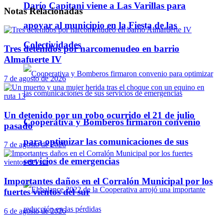
Darío Capitani viene a Las Varillas para
Notas
Relacionadas
apoyar al municipio en la Fiesta de las
Colectividades
Tres detenidos por narcomenudeo en barrio
Almafuerte IV
7 de agosto de 2026
Un detenido por un robo ocurrido el 21 de julio
Cooperativa y Bomberos firmaron convenio
pasado
para optimizar las comunicaciones de sus
7 de agosto de 2026
servicios de emergencias
Importantes daños en el Corralón Municipal por los
fuertes vientos del sur
6 de agosto de 2026