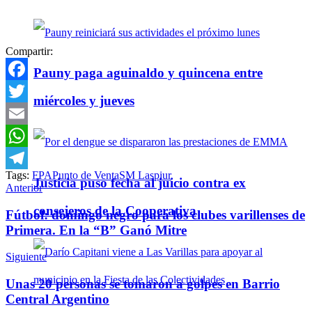
Compartir:
Pauny paga aguinaldo y quincena entre
Facebook
miércoles y jueves
Twitter
Email
WhatsApp
Tags:
FPA
Punto de Venta
SM Laspiur
Telegram
Justicia puso fecha al juicio contra ex
Anterior
consejeros de la Cooperativa
Fútbol: domingo negro para los clubes varillenses de
Primera. En la “B” Ganó Mitre
Siguiente
Unas 20 personas se tomaron a golpes en Barrio
Central Argentino