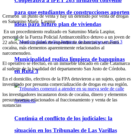
Cooperativa a IPET 263 firmaron convenio
para que estudiantes de construcciones aporten
Cerraron un punto de venta y hay un detenido por venta de drogas
en Saturnino María Laspiur
ideas para futuro plan de viviendas
En un procedimiento realizado en Saturnino María Laspiur,
personal de la Fuerza Policial Antinarcotráfico detuvo a un joven de
22 años, cerró un punto de expendio de sustancias y secuestró
cocaína, más elementos aparentemente relacionados al
narcomenudeo.
Municipalidad realiza limpieza de banquinas
El operativo se efectuó, en un inmueble ubicado en calle Catamarca
al sudeste de la localidad del departamento San Justo de Córdoba.
en Ruta 3
En el domicilio, efectivos de la FPA detuvieron a un sujeto, quien es
investigado por presunta comercialización de drogas en esa región.
los investigadores incautaron dosis de cocaína, dinero y elementos
presuntamente relacionados al fraccionamiento y venta de las
sustancias
Continúa el conflicto de los judiciales: la
situación en los Tribunales de Las Varillas