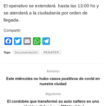
El operativo se extenderá hasta las 13:00 hs y
se atenderá a la ciudadanía por orden de
llegada.
Compartir:
F
T
E
W
T
a
wi
m
h
el
Tags:
Documentación
RENAPER
c
tt
ail
at
e
e
er
s
gr
b
A
a
Anterior
o
p
m
Este miércoles no hubo casos positivos de covid en
nuestra ciudad
o
p
k
Siguiente
El cordobés que transformó su auto naftero en uno