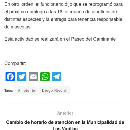
En otro orden, el funcionario dijo que se reprogramó para
el próximo domingo a las 16, el reparto de plantines de
distintas especies y la entrega para tenencia responsable
de mascotas.
Esta actividad se realizará en el Paseo del Caminante
Compartir:
F
T
E
W
T
a
wi
m
h
el
Tags:
Ambiente
Diego Ricordi
c
tt
ail
at
e
e
er
s
gr
b
A
a
Anterior
o
p
m
Cambio de horario de atención en la Municipalidad de
Las Varillas