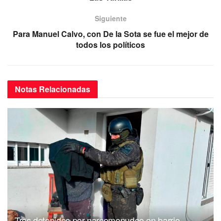
o
p
k
Siguiente
Para Manuel Calvo, con De la Sota se fue el mejor de
todos los políticos
Notas
Relacionadas
Tres detenidos por narcomenudeo en barrio