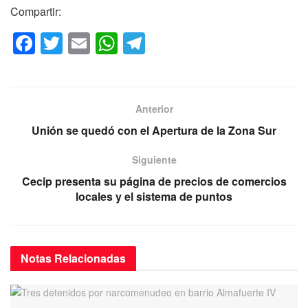
Compartir:
F
T
E
W
T
a
wi
m
h
el
c
tt
ail
at
e
e
er
s
gr
Anterior
b
A
a
Unión se quedó con el Apertura de la Zona Sur
o
p
m
Siguiente
o
p
Cecip presenta su página de precios de comercios
k
locales y el sistema de puntos
Notas
Relacionadas