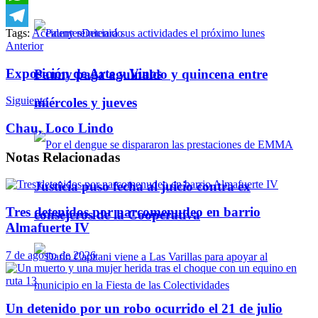
WhatsApp
Tags:
Accidentes
Detenido
Telegram
Anterior
Exposición de Arte y Vinos
Pauny paga aguinaldo y quincena entre
Siguiente
miércoles y jueves
Chau, Loco Lindo
Notas
Relacionadas
Justicia puso fecha al juicio contra ex
Tres detenidos por narcomenudeo en barrio
consejeros de la Cooperativa
Almafuerte IV
7 de agosto de 2026
Un detenido por un robo ocurrido el 21 de julio