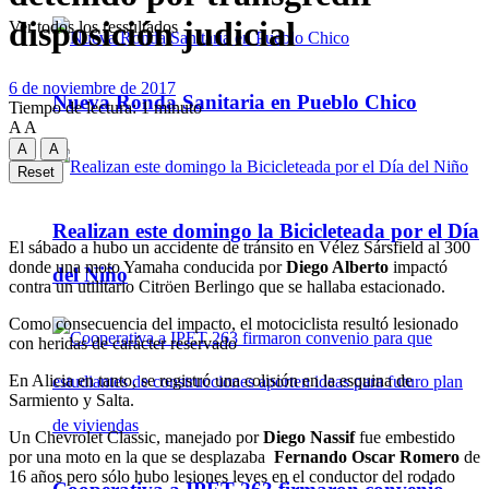
disposición judicial
Ver todos los ressultados
6 de noviembre de 2017
Nueva Ronda Sanitaria en Pueblo Chico
Tiempo de lectura: 1 minuto
A
A
A
A
Reset
Realizan este domingo la Bicicleteada por el Día
El sábado a hubo un accidente de tránsito en Vélez Sársfield al 300
donde una moto Yamaha conducida por
Diego Alberto
impactó
del Niño
contra un utilitario Citröen Berlingo que se hallaba estacionado.
Como consecuencia del impacto, el motociclista resultó lesionado
con heridas de carácter reservado
En Alicia en tanto, se registró una colisión en la esquina de
Sarmiento y Salta.
Un Chevrolet Classic, manejado por
Diego Nassif
fue embestido
por una moto en la que se desplazaba
Fernando Oscar Romero
de
16 años pero sólo hubo lesiones leves en el conductor del rodado