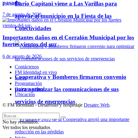
pasado
Darío Capitani viene a Las Varillas para
7 de agosto de 2026
apoyar al municipio en la Fiesta de las
Colectividades
Importantes daños en el Corralón Municipal por los
fuertes vientos del sur
6 de agosto de 2026
Contáctenos
FM Identidad en vivo
Cooperativa y Bomberos firmaron convenio
Inicio
Programación
para optimizar las comunicaciones de sus
Quienes somos
Ubicación
servicios de emergencias
© FM Identidad - Desarrollo y hospedaje
Desatec Web
.
No hay resultados.
Ver todos los ressultados
Inicio