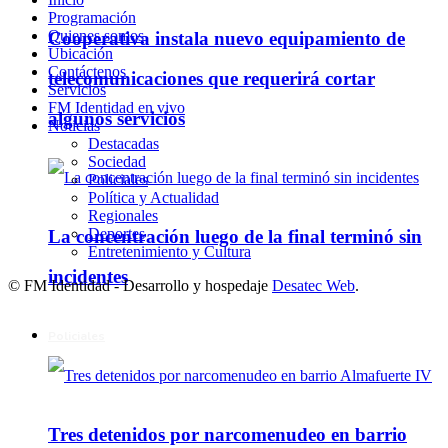
Programación
Quienes somos
Cooperativa instala nuevo equipamiento de
Ubicación
Contáctenos
telecomunicaciones que requerirá cortar
Servicios
FM Identidad en vivo
algunos servicios
Noticias
Destacadas
Sociedad
Policiales
Política y Actualidad
Regionales
Deportes
La concentración luego de la final terminó sin
Entretenimiento y Cultura
incidentes
© FM Identidad - Desarrollo y hospedaje
Desatec Web
.
Policiales
Tres detenidos por narcomenudeo en barrio