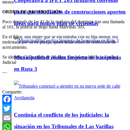
Cooperativa a IPET 263 firmaron convenio
menor
para que estudiantes de construcciones aporten
ORDEN DE RESTRICCIÓN
Poco después de las 11 de la mañana del domingo tras una llamada
ideas para futuro plan de viviendas
al 101, la policía se llegó hasta Malvinas 505.
En el lugar, una mujer que se encontraba con su hija menor, era
molestada por su ex pareja, quien tenía orden de restricción de
acercamiento.
Municipalidad realiza limpieza de banquinas
Se identificó al hombre de 28 años y se los trasladó a la Unidad
Judicial
en Ruta 3
—
Compartir:
Facebook
Continúa el conflicto de los judiciales: la
Twitter
situación en los Tribunales de Las Varillas
Email