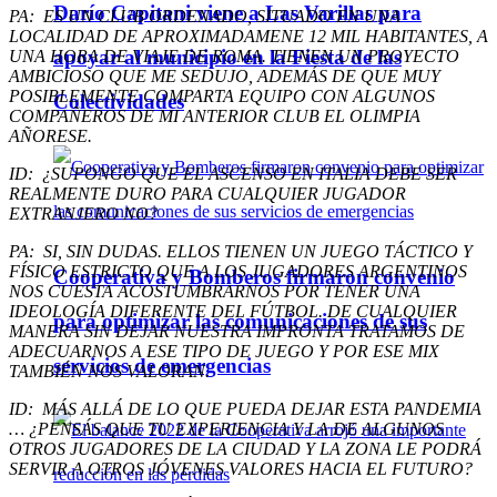
Darío Capitani viene a Las Varillas para
PA: ES UN CLUB ORDENADO, SITUADO EN UNA
LOCALIDAD DE APROXIMADAMENE 12 MIL HABITANTES, A
apoyar al municipio en la Fiesta de las
UNA HORA DE VIAJE DE ROMA. TIENEN UN PROYECTO
AMBICIOSO QUE ME SEDUJO, ADEMÁS DE QUE MUY
POSIBLEMENTE COMPARTA EQUIPO CON ALGUNOS
Colectividades
COMPAÑEROS DE MI ANTERIOR CLUB EL OLIMPIA
AÑORESE.
ID: ¿SUPONGO QUE EL ASCENSO EN ITALIA DEBE SER
REALMENTE DURO PARA CUALQUIER JUGADOR
EXTRANJERO NO?
PA: SI, SIN DUDAS. ELLOS TIENEN UN JUEGO TÁCTICO Y
FÍSICO ESTRICTO QUE A LOS JUGADORES ARGENTINOS
Cooperativa y Bomberos firmaron convenio
NOS CUESTA ACOSTUMBRARNOS POR TENER UNA
IDEOLOGÍA DIFERENTE DEL FÚTBOL. DE CUALQUIER
para optimizar las comunicaciones de sus
MANERA SIN DEJAR NUESTRA IMPRONTA TRATAMOS DE
ADECUARNOS A ESE TIPO DE JUEGO Y POR ESE MIX
servicios de emergencias
TAMBIÉN NOS VALORAN.
ID: MÁS ALLÁ DE LO QUE PUEDA DEJAR ESTA PANDEMIA
… ¿PENSÁS QUE TU EXPERIENCIA Y LA DE ALGUNOS
OTROS JUGADORES DE LA CIUDAD Y LA ZONA LE PODRÁ
SERVIR A OTROS JÓVENES VALORES HACIA EL FUTURO?