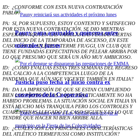
ID: ¿CONFORME CON ESTA NUEVA CONTRATACIÓN
PABLO?
PA: SI, POR SUPUESTO, ESTOY CONTENTO Y SATISFECHO
POR ESTA NUEVA CONTRATACIÓN. SE DIO MIENTRAS
Pauny paga aguinaldo y quincena entre
ESPERABA AQUÍ EN LAS VARILLAS LAS FECHAS CIERTAS
DEL INICIO DE LA TEMPORADA DE ASCENSO, EN ESTE
miércoles y jueves
CASO CON EL ATLÉTICO TERME FIUGGI, UN CLUB QUE
TIENE FUNDADAS EXPECTATIVAS DE PELEAR ARRIBA POR
LO QUE PRESUMO QUE SERÁ UN AÑO MUY AMBICIOSO.
ID: ¿COMO EVALUAS ESTAS TRES SEMANAS DEL REGRESO
DEL CALCIO A LA COMPETENCIA LUEGO DE LA
PANDEMIA QUE AÚN SIGE VIGENTE TAMBIÉN EN ITALIA?
Justicia puso fecha al juicio contra ex
PA: DA LA IMPRESIÓN DE QUE SE ESTAN CUMPLIENDO
consejeros de la Cooperativa
BIEN LOS PROTOCOLOS Y QUE PRACTICAMENTE NO HA
HABIDO PROBLEMAS. LA SITUACIÓN SOCIAL EN ITALIA YA
ESTÁ MUCHO MÁS TRANQUILA PERO LOS CONTROLES Y
CUARENTENAS LLEGADO EL CASO SIGUEN Y ES LO QUE
TENDRÉ QUE HACER NI BIEN ARRIBE ALLÁ.
ID: ¿CUÁLES SON LAS PRINCIPALES CARACTERÍASTICAS
DEL ATLÉTICO TERMEFIUSSI COMO INSTITUCIÓN?