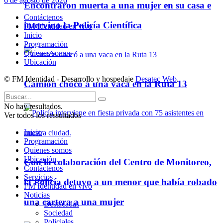
6 de agosto de 2026
Encontraron muerta a una mujer en su casa e
Contáctenos
intervino la Policía Científica
FM Identidad en vivo
Inicio
Programación
Quienes somos
Ubicación
© FM Identidad - Desarrollo y hospedaje
Desatec Web
.
Camión chocó a una vaca en la Ruta 13
No hay resultados.
Ver todos los ressultados
Inicio
Programación
Quienes somos
Ubicación
Con la colaboración del Centro de Monitoreo,
Contáctenos
Servicios
la Policía detuvo a un menor que había robado
FM Identidad en vivo
Noticias
una cartera a una mujer
Destacadas
Sociedad
Policiales