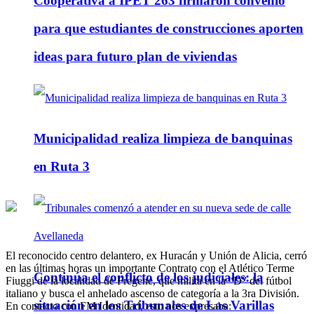
Cooperativa a IPET 263 firmaron convenio
para que estudiantes de construcciones aporten
ideas para futuro plan de viviendas
Municipalidad realiza limpieza de banquinas
en Ruta 3
El reconocido centro delantero, ex Huracán y Unión de Alicia, cerró
en las últimas horas un importante Contrato con el Atlético Terme
Continúa el conflicto de los judiciales: la
Fiuggi de la localidad de Fregene, que milita en la “D” del fútbol
italiano y busca el anhelado ascenso de categoría a la 3ra División.
situación en los Tribunales de Las Varillas
En contacto con FM Identidad, esto nos expresaba: