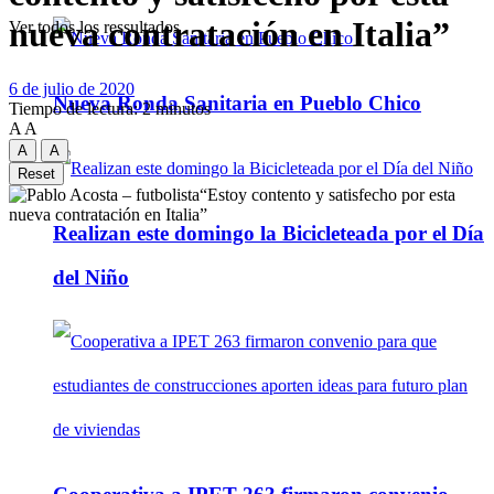
nueva contratación en Italia”
Ver todos los ressultados
6 de julio de 2020
Nueva Ronda Sanitaria en Pueblo Chico
Tiempo de lectura: 2 minutos
A
A
A
A
Reset
Realizan este domingo la Bicicleteada por el Día
del Niño