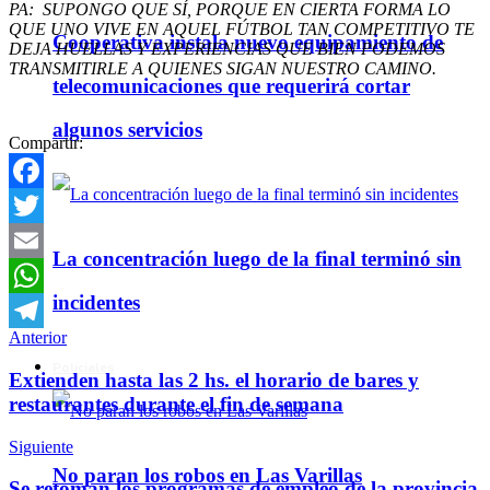
PA: SUPONGO QUE SÍ, PORQUE EN CIERTA FORMA LO
QUE UNO VIVE EN AQUEL FÚTBOL TAN COMPETITIVO TE
Cooperativa instala nuevo equipamiento de
DEJA HUELLAS Y EXPERIENCIAS QUE BIEN PODEMOS
TRANSMITIRLE A QUIENES SIGAN NUESTRO CAMINO.
telecomunicaciones que requerirá cortar
algunos servicios
Compartir:
Facebook
Twitter
La concentración luego de la final terminó sin
Email
incidentes
WhatsApp
Anterior
Telegram
Policiales
Extienden hasta las 2 hs. el horario de bares y
restaurantes durante el fin de semana
Siguiente
No paran los robos en Las Varillas
Se retoman los programas de empleo de la provincia