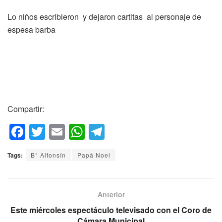
Lo niños escribieron y dejaron cartitas al personaje de
espesa barba
Compartir:
F
T
E
W
T
a
wi
m
h
el
Tags:
B° Alfonsín
Papá Noel
c
tt
ail
at
e
e
er
s
gr
b
A
a
Anterior
o
p
m
Este miércoles espectáculo televisado con el Coro de
Cámara Municipal