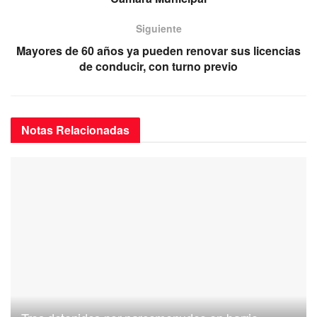
o
p
k
Siguiente
Mayores de 60 años ya pueden renovar sus licencias
de conducir, con turno previo
Notas
Relacionadas