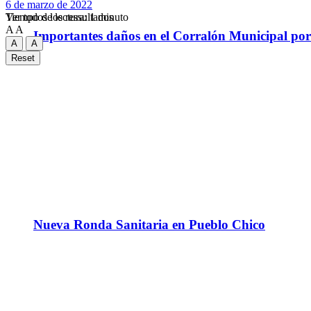
6 de marzo de 2022
Tiempo de lectura: 1 minuto
Ver todos los ressultados
A
A
Importantes daños en el Corralón Municipal por l
A
A
Reset
Nueva Ronda Sanitaria en Pueblo Chico