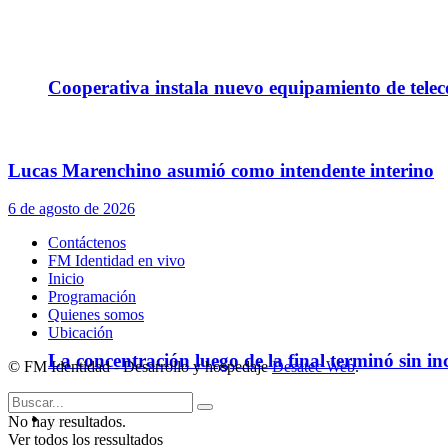
Cooperativa instala nuevo equipamiento de telec
Lucas Marenchino asumió como intendente interino
6 de agosto de 2026
Contáctenos
FM Identidad en vivo
Inicio
Programación
Quienes somos
Ubicación
La concentración luego de la final terminó sin in
© FM Identidad - Desarrollo y hospedaje
Desatec Web
.
Policiales
No hay resultados.
Ver todos los ressultados