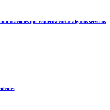
omunicaciones que requerirá cortar algunos servicios
cidentes