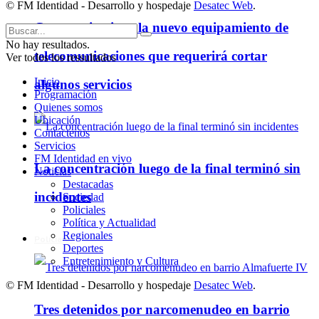
© FM Identidad - Desarrollo y hospedaje
Desatec Web
.
Cooperativa instala nuevo equipamiento de
No hay resultados.
telecomunicaciones que requerirá cortar
Ver todos los ressultados
Inicio
algunos servicios
Programación
Quienes somos
Ubicación
Contáctenos
Servicios
FM Identidad en vivo
La concentración luego de la final terminó sin
Noticias
Destacadas
incidentes
Sociedad
Policiales
Política y Actualidad
Regionales
Policiales
Deportes
Entretenimiento y Cultura
© FM Identidad - Desarrollo y hospedaje
Desatec Web
.
Tres detenidos por narcomenudeo en barrio