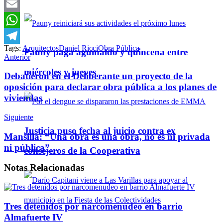
Twitter
Email
WhatsApp
Tags:
Arquitectos
Daniel Ricci
Obra Pública
Pauny paga aguinaldo y quincena entre
Telegram
Anterior
miércoles y jueves
Debatieron en el Deliberante un proyecto de la
oposición para declarar obra pública a los planes de
viviendas
Siguiente
Justicia puso fecha al juicio contra ex
Mansilla: “Una obra es una obra, no es ni privada
ni pública”
consejeros de la Cooperativa
Notas
Relacionadas
Tres detenidos por narcomenudeo en barrio
Almafuerte IV