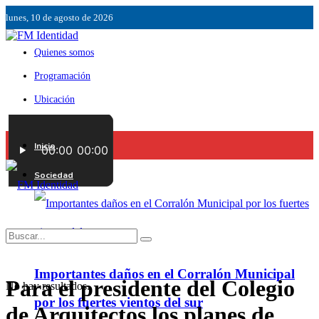
lunes, 10 de agosto de 2026
Quienes somos
Programación
Ubicación
Servicios
Inicio
Contáctenos
Sociedad
Importantes daños en el Corralón Municipal
Para el presidente del Colegio
No hay resultados.
por los fuertes vientos del sur
de Arquitectos los planes de