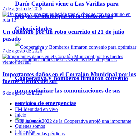
Darío Capitani viene a Las Varillas para
7 de agosto de 2026
apoyar al municipio en la Fiesta de las
Colectividades
Un detenido por un robo ocurrido el 21 de julio
pasado
7 de agosto de 2026
Importantes daños en el Corralón Municipal por los
Cooperativa y Bomberos firmaron convenio
fuertes vientos del sur
para optimizar las comunicaciones de sus
6 de agosto de 2026
servicios de emergencias
Contáctenos
FM Identidad en vivo
Inicio
Programación
Quienes somos
Ubicación