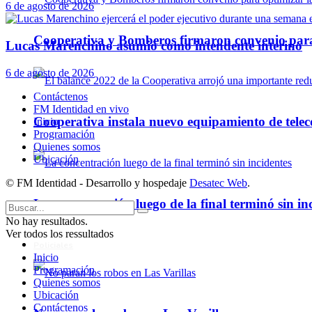
6 de agosto de 2026
Cooperativa y Bomberos firmaron convenio para 
Lucas Marenchino asumió como intendente interino
6 de agosto de 2026
Contáctenos
FM Identidad en vivo
Cooperativa instala nuevo equipamiento de telec
Inicio
Programación
Quienes somos
Ubicación
© FM Identidad - Desarrollo y hospedaje
Desatec Web
.
La concentración luego de la final terminó sin in
No hay resultados.
Ver todos los ressultados
Policiales
Inicio
Programación
Quienes somos
Ubicación
Contáctenos