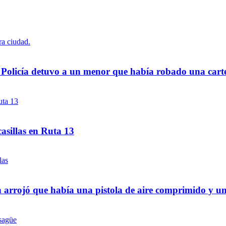
a Policía detuvo a un menor que había robado una cart
asillas en Ruta 13
 arrojó que había una pistola de aire comprimido y u