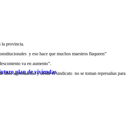
la provincia.
constitucionales y eso hace que muchos maestros flaqueen”
 descontento va en aumento”.
futuro plan de viviendas
 libre agremiación y desde el sindicato no se toman represalias para