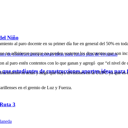
del Niño
ento al paro docente en su primer día fue en general del 50% en toda 
ue no adhirieron porque no pueden sostener los descuentos que son in
on al paro estén contentos con lo que ganan y agregó que “el nivel de
ue estudiantes de construcciones aporten ideas para 
recimiento ni actas y negó que haya divisiones en la UEPC ya que es de
varillenses en el gremio de Luz y Fuerza.
 Ruta 3