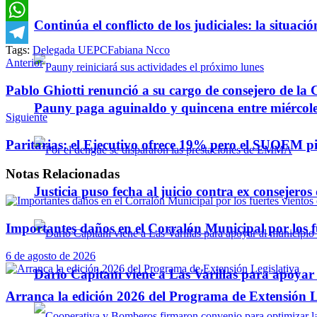
Email
Continúa el conflicto de los judiciales: la situaci
WhatsApp
Tags:
Delegada UEPC
Fabiana Ncco
Telegram
Anterior
Pablo Ghiotti renunció a su cargo de consejero de la
Pauny paga aguinaldo y quincena entre miércole
Siguiente
Paritarias: el Ejecutivo ofrece 19% pero el SUOEM p
Notas
Relacionadas
Justicia puso fecha al juicio contra ex consejeros
Importantes daños en el Corralón Municipal por los fu
6 de agosto de 2026
Darío Capitani viene a Las Varillas para apoyar a
Arranca la edición 2026 del Programa de Extensión L