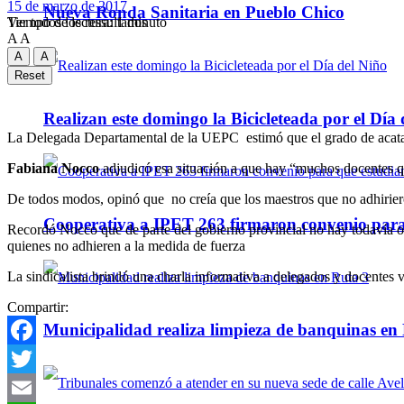
15 de marzo de 2017
Nueva Ronda Sanitaria en Pueblo Chico
Tiempo de lectura: 1 minuto
Ver todos los ressultados
A
A
A
A
Reset
Realizan este domingo la Bicicleteada por el Día 
La Delegada Departamental de la UEPC estimó que el grado de acatami
Fabiana Nocco
adjudicó esa situación a que hay “muchos docentes q
De todos modos, opinó que no creía que los maestros que no adhirier
Cooperativa a IPET 263 firmaron convenio para q
Recordó Nocco que de parte del gobierno provincial no hay todavía of
quienes no adhieren a la medida de fuerza
La sindicalista brindó una charla informativa a delegados y docentes 
Compartir:
Municipalidad realiza limpieza de banquinas en
Facebook
Twitter