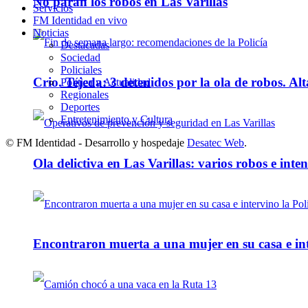
No paran los robos en Las Varillas
Servicios
FM Identidad en vivo
Noticias
Destacadas
Sociedad
Policiales
Crio. Tejeda: 3 detenidos por la ola de robos. Alt
Política y Actualidad
Regionales
Deportes
Entretenimiento y Cultura
© FM Identidad - Desarrollo y hospedaje
Desatec Web
.
Ola delictiva en Las Varillas: varios robos e inte
Encontraron muerta a una mujer en su casa e inte