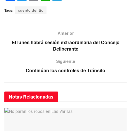
a
wi
m
h
el
Tags:
cuento del tío
c
tt
ail
at
e
e
er
s
gr
b
A
a
Anterior
o
p
m
El lunes habrá sesión extraordinaria del Concejo
Deliberante
o
p
k
Siguiente
Continúan los controles de Tránsito
Notas
Relacionadas