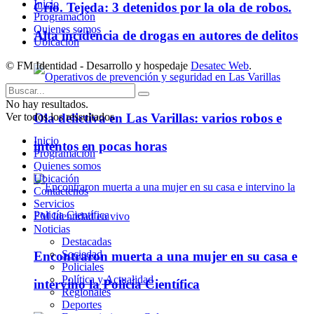
Inicio
Crio. Tejeda: 3 detenidos por la ola de robos.
Programación
Quienes somos
Alta incidencia de drogas en autores de delitos
Ubicación
© FM Identidad - Desarrollo y hospedaje
Desatec Web
.
No hay resultados.
Ola delictiva en Las Varillas: varios robos e
Ver todos los ressultados
Inicio
intentos en pocas horas
Programación
Quienes somos
Ubicación
Contáctenos
Servicios
FM Identidad en vivo
Noticias
Destacadas
Sociedad
Encontraron muerta a una mujer en su casa e
Policiales
Política y Actualidad
intervino la Policía Científica
Regionales
Deportes