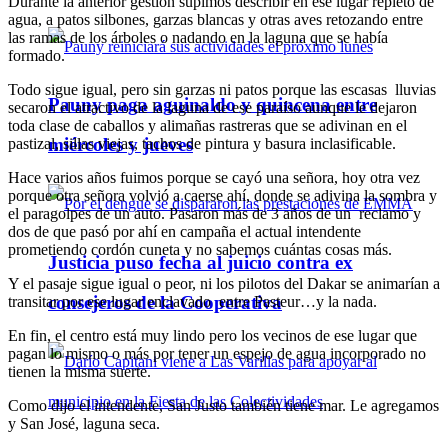
Durante la anterior gestión supimos describir en ese lugar repleto de
agua, a patos silbones, garzas blancas y otras aves retozando entre
las ramas de los árboles o nadando en la laguna que se había
formado.
Todo sigue igual, pero sin garzas ni patos porque las escasas lluvias
Pauny paga aguinaldo y quincena entre
secaron el atractivo de la laguna de ese paraíso aunque le dejaron
toda clase de caballos y alimañas rastreras que se adivinan en el
miércoles y jueves
pastizal, sillas viejas, tachos de pintura y basura inclasificable.
Hace varios años fuimos porque se cayó una señora, hoy otra vez
porque otra señora volvió a caerse ahí, donde se adivina la sombra y
el paragolpes de un auto. Pasaron más de 3 años de un reclamo y
dos de que pasó por ahí en campaña el actual intendente
prometiendo cordón cuneta y no sabemos cuántas cosas más.
Justicia puso fecha al juicio contra ex
Y el pasaje sigue igual o peor, ni los pilotos del Dakar se animarían a
consejeros de la Cooperativa
transitar por ese lugar enclavado entre Pasteur…y la nada.
En fin, el centro está muy lindo pero los vecinos de ese lugar que
pagan lo mismo o más por tener un espejo de agua incorporado no
tienen la misma suerte.
Como dijo el intendente, San Justo también tiene mar. Le agregamos
y San José, laguna seca.