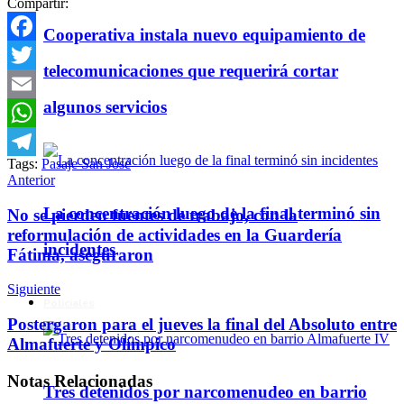
Compartir:
Cooperativa instala nuevo equipamiento de
Facebook
telecomunicaciones que requerirá cortar
Twitter
algunos servicios
Email
WhatsApp
Tags:
Pasaje San José
Telegram
Anterior
La concentración luego de la final terminó sin
No se pierden fuentes de trabajo, con la
reformulación de actividades en la Guardería
incidentes
Fátima, aseguraron
Siguiente
Policiales
Postergaron para el jueves la final del Absoluto entre
Almafuerte y Olímpico
Notas
Relacionadas
Tres detenidos por narcomenudeo en barrio