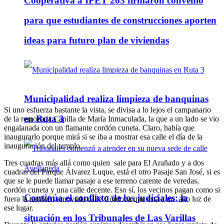
Cooperativa a IPET 263 firmaron convenio
para que estudiantes de construcciones aporten
ideas para futuro plan de viviendas
Municipalidad realiza limpieza de banquinas
Si uno esfuerza bastante la vista, se divisa a lo lejos el campanario
en Ruta 3
de la remozada Capilla de María Inmaculada, la que a un lado se vio
engalanada con un flamante cordón cuneta. Claro, había que
inaugurarlo porque mirá si se iba a mostrar esa calle el día de la
inauguración del templo.
Tres cuadras más allá como quien sale para El Arañado y a dos
cuadras del Parque Álvarez Luque, está el otro Pasaje San José, si es
que se le puede llamar pasaje a ese terreno carente de veredas,
cordón cuneta y una calle decente. Eso sí, los vecinos pagan como si
Continúa el conflicto de los judiciales: la
fuera la también renovada calle Córdoba que está a un año luz de
ese lugar.
situación en los Tribunales de Las Varillas