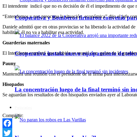
El intendente indicó que no es decisión de él el impedimento de que n
“Entendemos y nos preocupa la situación económica” dijo el jefe co
Cooperativa y Bomberos firmaron convenio para 
Daniele admitió que en otras provincias se ha liberado la actividad de
habilitan, él no va a habilitar esa actividad.
Guarderías maternales
Cooperativa instala nuevo equipamiento de telec
El Intendente comentó que también se reunió con gente de la guarder
Pauny
Mantendrá una reunión con el presidente de la firma para interiorizarse
Hisopados
La concentración luego de la final terminó sin in
Se aguardan los resultados de dos hisopados enviados ayer al Laborat
Policiales
Compartir:
Facebook