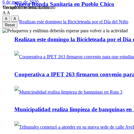
6 de mayo de 2020
Nueva Ronda Sanitaria en Pueblo Chico
Tiempo de lectura: 1 minuto
Ver todos los ressultados
A
A
A
A
Reset
Realizan este domingo la Bicicleteada por el Día 
Cooperativa a IPET 263 firmaron convenio para q
Municipalidad realiza limpieza de banquinas en