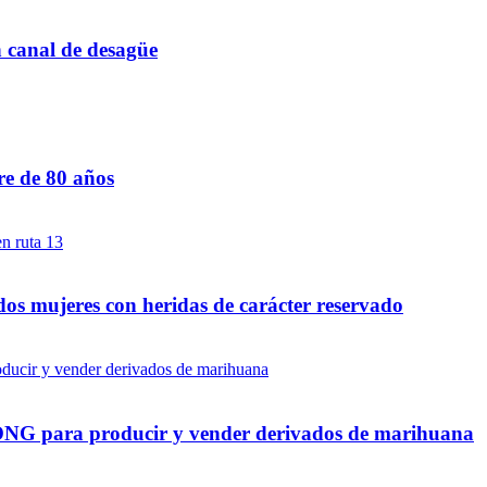
n canal de desagüe
re de 80 años
dos mujeres con heridas de carácter reservado
a ONG para producir y vender derivados de marihuana