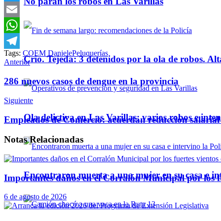
No paran los robos en Las Varillas
Twitter
Email
WhatsApp
Tags:
COE
M Daniele
Peluquerías
Telegram
Crio. Tejeda: 3 detenidos por la ola de robos. Alt
Anterior
286 nuevos casos de dengue en la provincia
Siguiente
Ola delictiva en Las Varillas: varios robos e inte
Empleados de Comercio: acuerdan reducción salarial
Notas
Relacionadas
Encontraron muerta a una mujer en su casa e inte
Importantes daños en el Corralón Municipal por los fu
6 de agosto de 2026