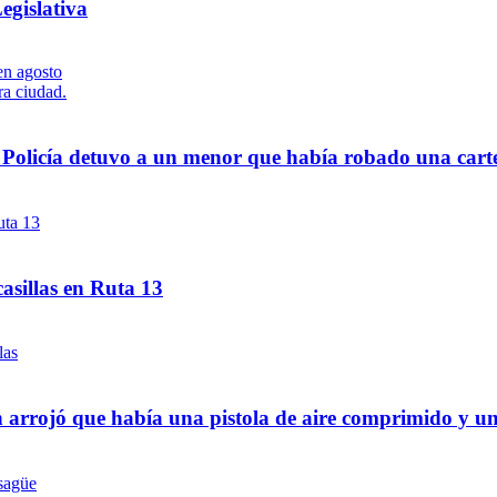
egislativa
a Policía detuvo a un menor que había robado una cart
asillas en Ruta 13
 arrojó que había una pistola de aire comprimido y u