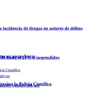
a incidencia de drogas en autores de delitos
ntos en pocas horas
 de hasta el 25% a suspendidos
rvino la Policía Científica
ertes vientos del sur