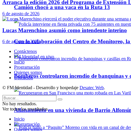
Arranca la edición 2026 del Programa de Extensión L
Camión chocó a una vaca en la Ruta 13
6 de agosto de 2026
Lucas Marenchino asumió como intendente interino
Con la colaboración del Centro de Monitoreo, l
6 de agosto de 2026
Contáctenos
FM Identidad en vivo
Inicio
Programación
Quienes somos
Bomberos controlaron incendio de banquinas y c
Ubicación
© FM Identidad - Desarrollo y hospedaje
Desatec Web
.
No hay resultados.
Ver todos los ressultados
Allanamiento en una vivienda de Barrio Alfonsín
Inicio
Programación
Quienes somos