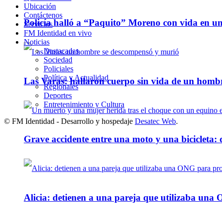
Ubicación
Contáctenos
Policía halló a “Paquito” Moreno con vida en u
Servicios
FM Identidad en vivo
Noticias
Destacadas
Sociedad
Policiales
Política y Actualidad
Las Varas: hallaron cuerpo sin vida de un homb
Regionales
Deportes
Entretenimiento y Cultura
© FM Identidad - Desarrollo y hospedaje
Desatec Web
.
Grave accidente entre una moto y una bicicleta: 
Alicia: detienen a una pareja que utilizaba un