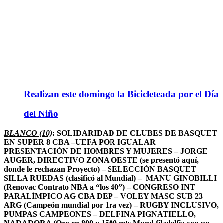
Realizan este domingo la Bicicleteada por el Día
del Niño
BLANCO (10)
: SOLIDARIDAD DE CLUBES DE BASQUET
EN SUPER 8 CBA –UEFA POR IGUALAR
PRESENTACIÓN DE HOMBRES Y MUJERES – JORGE
AUGER, DIRECTIVO ZONA OESTE (se presentó aquí,
donde le rechazan Proyecto) – SELECCIÓN BASQUET
SILLA RUEDAS (clasificó al Mundial) – MANU GINOBILLI
(Renovac Contrato NBA a “los 40”) – CONGRESO INT
PARALÍMPICO AG CBA DEP – VOLEY MASC SUB 23
ARG (Campeón mundial por 1ra vez) – RUGBY INCLUSIVO,
PUMPAS CAMPEONES – DELFINA PIGNATIELLO,
NADADORA (Oro en 800 y 1500 mts Mund filadelfia con un