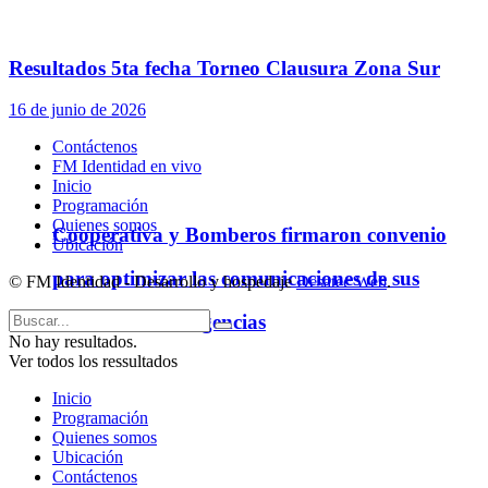
Resultados 5ta fecha Torneo Clausura Zona Sur
16 de junio de 2026
Contáctenos
FM Identidad en vivo
Inicio
Programación
Quienes somos
Cooperativa y Bomberos firmaron convenio
Ubicación
para optimizar las comunicaciones de sus
© FM Identidad - Desarrollo y hospedaje
Desatec Web
.
servicios de emergencias
No hay resultados.
Ver todos los ressultados
Inicio
Programación
Quienes somos
Ubicación
Contáctenos