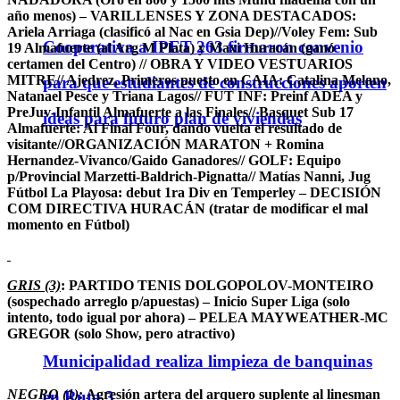
año menos) – VARILLENSES Y ZONA DESTACADOS:
Ariela Arriaga (clasificó al Nac en Gsia Dep)//Voley Fem: Sub
Cooperativa a IPET 263 firmaron convenio
19 Almafuerte (al Arg M Plata) y Maxi Huracán (ganó
certamen del Centro) // OBRA Y VIDEO VESTUARIOS
MITRE// Ajedrez, Primeros puesto en CAIA: Catalina Melano,
para que estudiantes de construcciones aporten
Natanael Pesce y Triana Lagos// FUT INF: Preinf ADEA y
PreJuv-Infantil Almafuerte a las Finales// Basquet Sub 17
ideas para futuro plan de viviendas
Almafuerte: Al Final Four, dando vuelta el resultado de
visitante//ORGANIZACIÓN MARATON + Romina
Hernandez-Vivanco/Gaido Ganadores// GOLF: Equipo
p/Provincial Marzetti-Baldrich-Pignatta// Matías Nanni, Jug
Fútbol La Playosa: debut 1ra Div en Temperley – DECISIÓN
COM DIRECTIVA HURACÁN (tratar de modificar el mal
momento en Fútbol)
GRIS (3)
: PARTIDO TENIS DOLGOPOLOV-MONTEIRO
(sospechado arreglo p/apuestas) – Inicio Super Liga (solo
intento, todo igual por ahora) – PELEA MAYWEATHER-MC
GREGOR (solo Show, pero atractivo)
Municipalidad realiza limpieza de banquinas
NEGRO (1)
: Agresión artera del arquero suplente al linesman
en Ruta 3