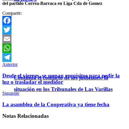
del partido Correa-Barraca en Liga Cda de Gomez
Compartir:
Facebook
Twitter
Email
WhatsApp
Anterior
Telegram
Desde el viernes, se suman requisitos para pedir la
Continúa el conflicto de los judiciales: la
luz o trasladar el medidor
situación en los Tribunales de Las Varillas
Siguiente
La asamblea de la Cooperativa ya tiene fecha
Notas
Relacionadas