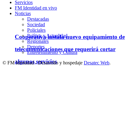
Servicios
FM Identidad en vivo
Noticias
Destacadas
Sociedad
Policiales
Política y Actualidad
Cooperativa instala nuevo equipamiento de
Regionales
Deportes
telecomunicaciones que requerirá cortar
Entretenimiento y Cultura
algunos servicios
© FM Identidad - Desarrollo y hospedaje
Desatec Web
.