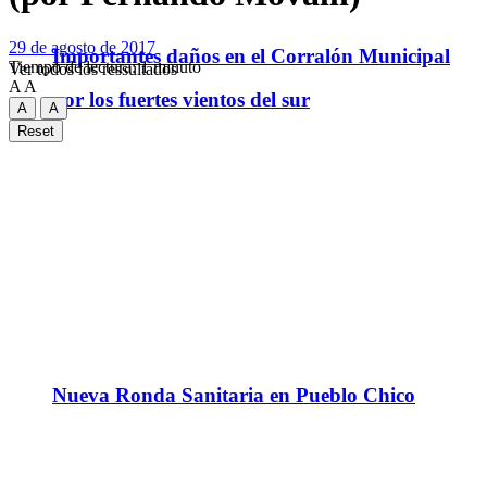
29 de agosto de 2017
Importantes daños en el Corralón Municipal
Tiempo de lectura: 1 minuto
Ver todos los ressultados
A
A
por los fuertes vientos del sur
A
A
Reset
Nueva Ronda Sanitaria en Pueblo Chico