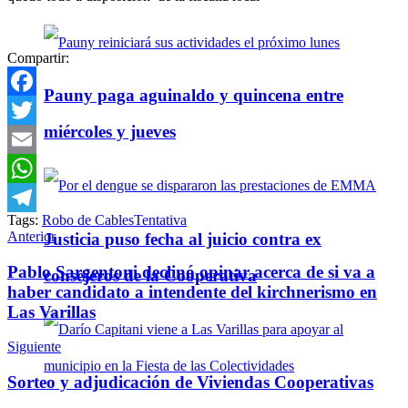
Compartir:
Pauny paga aguinaldo y quincena entre
Facebook
miércoles y jueves
Twitter
Email
WhatsApp
Tags:
Robo de Cables
Tentativa
Telegram
Anterior
Justicia puso fecha al juicio contra ex
Pablo Sargentoni declinó opinar acerca de si va a
consejeros de la Cooperativa
haber candidato a intendente del kirchnerismo en
Las Varillas
Siguiente
Sorteo y adjudicación de Viviendas Cooperativas