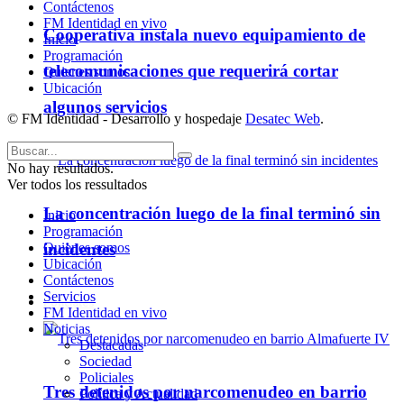
Contáctenos
FM Identidad en vivo
Cooperativa instala nuevo equipamiento de
Inicio
Programación
telecomunicaciones que requerirá cortar
Quienes somos
Ubicación
algunos servicios
© FM Identidad - Desarrollo y hospedaje
Desatec Web
.
No hay resultados.
Ver todos los ressultados
La concentración luego de la final terminó sin
Inicio
Programación
incidentes
Quienes somos
Ubicación
Contáctenos
Servicios
Policiales
FM Identidad en vivo
Noticias
Destacadas
Sociedad
Policiales
Tres detenidos por narcomenudeo en barrio
Política y Actualidad