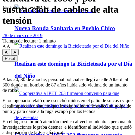
sustracción de cables de alta
Ver todos los ressultados
tensión
Nueva Ronda Sanitaria en Pueblo Chico
28 de marzo de 2019
Tiempo de lectura: 1 minuto
A
A
A
A
Reset
Realizan este domingo la Bicicleteada por el Día
del Niño
A las 20, 30 de anoche, personal policial se llegó a calle Alberdi al
300 donde un hombre de 87 años había sido víctima de un intento
de robo
El octogenario relató que escuchó ruidos en el patio de su casa y que
al salir apareció un sujeto que le exigió dinero, le aplicó un golpe de
puño y para darse a la fuga escapó por los techos
En el lugar se brindó atención médica al vecino mientras personal de
Investigaciones lograba detener e identificar al individuo que quedó
a disposición de la Fiscalía local