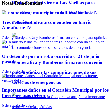
Darío Capitani viene a Las Varillas para
Notas
Relacionadas
apoyar al municipio en la Fiesta de las
Tres detenidos por narcomenudeo en barrio
Colectividades
Almafuerte IV
7 de agosto de 2026
Un detenido por un robo ocurrido el 21 de julio
pasado
Cooperativa y Bomberos firmaron convenio
7 de agosto de 2026
para optimizar las comunicaciones de sus
servicios de emergencias
Importantes daños en el Corralón Municipal por los
fuertes vientos del sur
6 de agosto de 2026