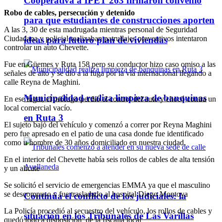
Cooperativa a IPET 263 firmaron convenio
Robo de cables, persecución y detenido
para que estudiantes de construcciones aporten
A las 3, 30 de esta madrugada mientras personal de Seguridad
Ciudadana y policial realizaban patrullajes preventivos intentaron
ideas para futuro plan de viviendas
controlar un auto Chevette.
Fue en Güemes y Ruta 158 pero su conductor hizo caso omiso a las
señales de alto y se dio a la fuga por la vía internacional llegando a
calle Reyna de Maghini.
Municipalidad realiza limpieza de banquinas
En ese lugar, el prófugo perdió el control del auto y chocó contra un
local comercial vacío.
en Ruta 3
El sujeto bajó del vehículo y comenzó a correr por Reyna Maghini
pero fue apresado en el patio de una casa donde fue identificado
como u hombre de 30 años domiciliado en nuestra ciudad.
En el interior del Chevette había seis rollos de cables de alta tensión
y un alicate
Se solicitó el servicio de emergencias EMMA ya que el masculino
se descompuso y fue trasladado al hospital Diego Montoya
Continúa el conflicto de los judiciales: la
La Policía procedió al secuestro del vehículo, los rollos de cables y
situación en los Tribunales de Las Varillas
quedó todo a disposición de la fiscalía local