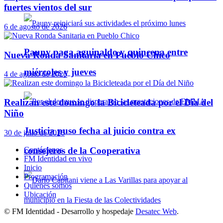
fuertes vientos del sur
6 de agosto de 2026
Pauny paga aguinaldo y quincena entre
Nueva Ronda Sanitaria en Pueblo Chico
miércoles y jueves
4 de agosto de 2026
Realizan este domingo la Bicicleteada por el Día del
Niño
Justicia puso fecha al juicio contra ex
30 de julio de 2026
consejeros de la Cooperativa
Contáctenos
FM Identidad en vivo
Inicio
Programación
Quienes somos
Ubicación
© FM Identidad - Desarrollo y hospedaje
Desatec Web
.