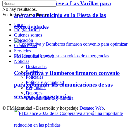
Darío Capitani viene a Las Varillas para
No hay resultados.
Ver todos los ressultados
apoyar al municipio en la Fiesta de las
Inicio
Colectividades
Programación
Quienes somos
Ubicación
Contáctenos
Servicios
FM Identidad en vivo
Noticias
Destacadas
Sociedad
Cooperativa y Bomberos firmaron convenio
Policiales
Política y Actualidad
para optimizar las comunicaciones de sus
Regionales
Deportes
servicios de emergencias
Entretenimiento y Cultura
© FM Identidad - Desarrollo y hospedaje
Desatec Web
.