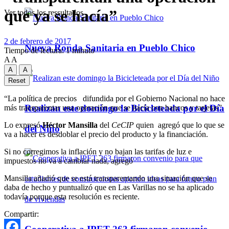
que ya se hacía”
Ver todos los ressultados
2 de febrero de 2017
Nueva Ronda Sanitaria en Pueblo Chico
Tiempo de lectura: 1 minuto
A
A
A
A
Reset
“La política de precios difundida por el Gobierno Nacional no hace
Realizan este domingo la Bicicleteada por el Día
más transparentar una operación que se hacía con bancos y tarjetas”.
Lo expresó
Héctor Mansilla
del
CeCIP
quien agregó que lo que se
del Niño
va a hacer es desdoblar el precio del producto y la financiación.
Si no corregimos la inflación y no bajan las tarifas de luz e
impuestos no va a cambiar nada, agregó
Mansilla añadió que se está transparentando una situación que se
daba de hecho y puntualizó que en Las Varillas no se ha aplicado
todavía porque esta resolución es reciente.
Compartir: