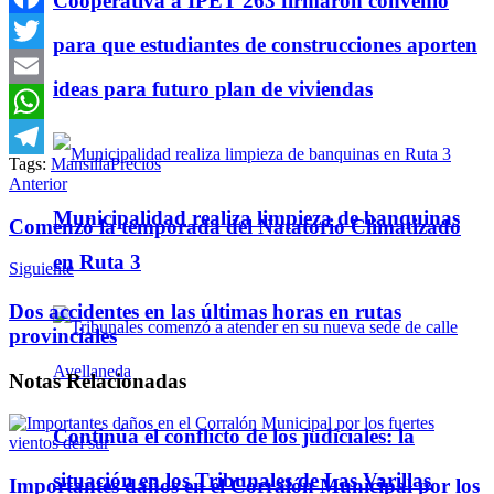
Cooperativa a IPET 263 firmaron convenio
Facebook
para que estudiantes de construcciones aporten
Twitter
ideas para futuro plan de viviendas
Email
WhatsApp
Tags:
Mansilla
Precios
Telegram
Anterior
Municipalidad realiza limpieza de banquinas
Comenzó la temporada del Natatorio Climatizado
en Ruta 3
Siguiente
Dos accidentes en las últimas horas en rutas
provinciales
Notas
Relacionadas
Continúa el conflicto de los judiciales: la
situación en los Tribunales de Las Varillas
Importantes daños en el Corralón Municipal por los