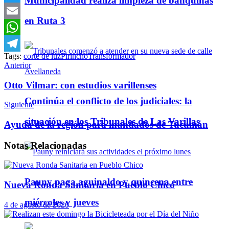
Municipalidad realiza limpieza de banquinas
Twitter
en Ruta 3
Email
WhatsApp
Tags:
corte de luz
Pirincho
Transformador
Telegram
Anterior
Otto Vilmar: con estudios varillenses
Continúa el conflicto de los judiciales: la
Siguiente
situación en los Tribunales de Las Varillas
Ayuda de la región para inundados de Tucumán
Notas
Relacionadas
Pauny paga aguinaldo y quincena entre
Nueva Ronda Sanitaria en Pueblo Chico
miércoles y jueves
4 de agosto de 2026