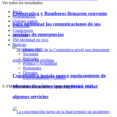
Ver todos los ressultados
Inicio
Cooperativa y Bomberos firmaron convenio
Programación
Quienes somos
para optimizar las comunicaciones de sus
Ubicación
Contáctenos
servicios de emergencias
Servicios
FM Identidad en vivo
Noticias
Destacadas
Sociedad
Policiales
Política y Actualidad
Regionales
Deportes
Cooperativa instala nuevo equipamiento de
Entretenimiento y Cultura
telecomunicaciones que requerirá cortar
© FM Identidad - Desarrollo y hospedaje
Desatec Web
.
algunos servicios