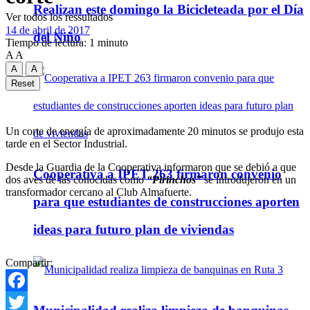
Realizan este domingo la Bicicleteada por el Día
Ver todos los ressultados
14 de abril de 2017
del Niño
Tiempo de lectura: 1 minuto
A
A
A
A
Reset
Un corte de energía de aproximadamente 20 minutos se produjo esta
tarde en el Sector Industrial.
Desde la Guardia de la Cooperativa informaron que se debió a que
Cooperativa a IPET 263 firmaron convenio
dos aves de las conocidas como
“Pirinchos”
se introdujeron en un
transformador cercano al Club Almafuerte.
para que estudiantes de construcciones aporten
ideas para futuro plan de viviendas
Compartir:
Facebook