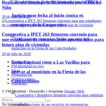
Realizan este domingo la Bicicleteada por el Día del
Niño
Justicia puso fecha al juicio contra ex
30 de julio de 2026
consejeros de la Cooperativa
Cooperativa a IPET 263 firmaron convenio para
que estudiantes de construcciones aporten ideas para
futuro plan de viviendas
29 de julio de 2026
Darío Capitani viene a Las Varillas para
Contáctenos
FM Identidad en vivo
Inicio
apoyar al municipio en la Fiesta de las
Programación
Quienes somos
Colectividades
Ubicación
© FM Identidad - Desarrollo y hospedaje
Desatec Web
.
No hay resultados.