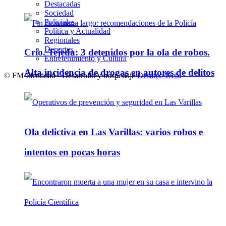
Destacadas
Sociedad
Policiales
Política y Actualidad
Regionales
Deportes
Crio. Tejeda: 3 detenidos por la ola de robos.
Entretenimiento y Cultura
Alta incidencia de drogas en autores de delitos
© FM Identidad - Desarrollo y hospedaje
Desatec Web
.
Ola delictiva en Las Varillas: varios robos e
intentos en pocas horas