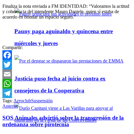
Finaliza la nota enviada a FM IDENTIDAD: “Valoramos la actitud
y coherencia del intendente Mauro Daniele, quien sí estaba de
acuerdo en brindar un espacio seguro.”
Pauny paga aguinaldo y quincena entre
miércoles y jueves
Compartir:
Facebook
Twitter
Justicia puso fecha al juicio contra ex
Email
consejeros de la Cooperativa
WhatsApp
Tags:
Aeroclub
Suspensión
Telegram
Anterior
SOS Animales advirtió sobre la transgresión de la
ordenanza sobre pirotecnia