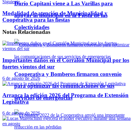
Siguiente
Darío Capitani viene a Las Varillas para
Modalidad de atención de Municipalidad y
apoyar al municipio en la Fiesta de las
Cooperativa para las fiestas
Colectividades
Notas
Relacionadas
Importantes daños en el Corralón Municipal por los
fuertes vientos del sur
Cooperativa y Bomberos firmaron convenio
6 de agosto de 2026
para optimizar las comunicaciones de sus
Arranca la edición 2026 del Programa de Extensión
servicios de emergencias
Legislativa
6 de agosto de 2026