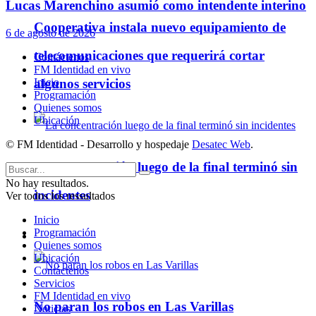
Lucas Marenchino asumió como intendente interino
Cooperativa instala nuevo equipamiento de
6 de agosto de 2026
telecomunicaciones que requerirá cortar
Contáctenos
FM Identidad en vivo
Inicio
algunos servicios
Programación
Quienes somos
Ubicación
© FM Identidad - Desarrollo y hospedaje
Desatec Web
.
La concentración luego de la final terminó sin
No hay resultados.
incidentes
Ver todos los ressultados
Inicio
Programación
Policiales
Quienes somos
Ubicación
Contáctenos
Servicios
FM Identidad en vivo
No paran los robos en Las Varillas
Noticias