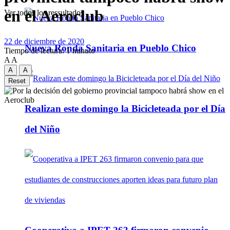
en el Aeroclub
Ver todos los ressultados
22 de diciembre de 2020
Nueva Ronda Sanitaria en Pueblo Chico
Tiempo de lectura: 1 minuto
A
A
A
A
Reset
Realizan este domingo la Bicicleteada por el Día
del Niño