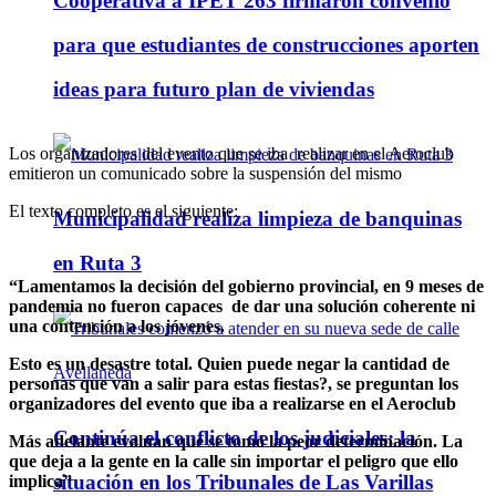
Cooperativa a IPET 263 firmaron convenio
para que estudiantes de construcciones aporten
ideas para futuro plan de viviendas
Los organizadores del evento que se iba realizar en el Aeroclub
emitieron un comunicado sobre la suspensión del mismo
El texto completo es el siguiente:
Municipalidad realiza limpieza de banquinas
en Ruta 3
“Lamentamos la decisión del gobierno provincial, en 9 meses de
pandemia no fueron capaces de dar una solución coherente ni
una contención a los jóvenes.
Esto es un desastre total. Quien puede negar la cantidad de
personas que van a salir para estas fiestas?, se preguntan los
organizadores del evento que iba a realizarse en el Aeroclub
Continúa el conflicto de los judiciales: la
Más adelante evalúan que se tomó la peor determinación. La
que deja a la gente en la calle sin importar el peligro que ello
situación en los Tribunales de Las Varillas
implica”