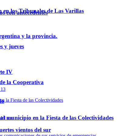
ón en los Tribunales de Las Varillas
los con antecedentes
rgentina y la provincia.
s y jueves
te IV
 de la Cooperativa
do
l municipio en la Fiesta de las Colectividades
ertes vientos del sur