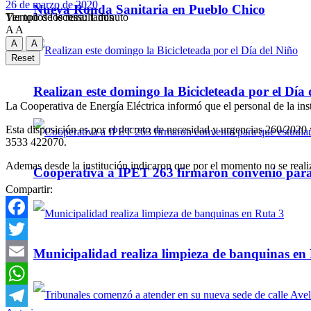
26 de marzo de 2020
Nueva Ronda Sanitaria en Pueblo Chico
Tiempo de lectura: 1 minuto
Ver todos los ressultados
A
A
A
A
Reset
Realizan este domingo la Bicicleteada por el Día 
La Cooperativa de Energía Eléctrica informó que el personal de la inst
Esta disposición es por el decreto de necesidad y urgencias 260/20
3533 422070.
Ademas desde la institución indicaron que por el momento no se real
Cooperativa a IPET 263 firmaron convenio para q
Compartir:
Facebook
Twitter
Municipalidad realiza limpieza de banquinas en
Email
WhatsApp