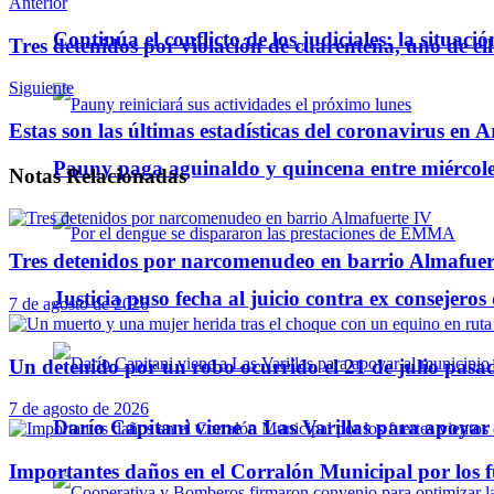
Anterior
Telegram
Continúa el conflicto de los judiciales: la situaci
Tres detenidos por violación de cuarentena, uno de el
Siguiente
Estas son las últimas estadísticas del coronavirus en A
Pauny paga aguinaldo y quincena entre miércole
Notas
Relacionadas
Tres detenidos por narcomenudeo en barrio Almafuer
Justicia puso fecha al juicio contra ex consejeros
7 de agosto de 2026
Un detenido por un robo ocurrido el 21 de julio pasa
7 de agosto de 2026
Darío Capitani viene a Las Varillas para apoyar a
Importantes daños en el Corralón Municipal por los fu