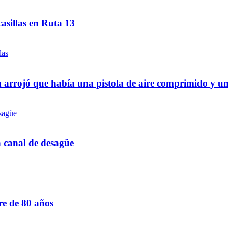
asillas en Ruta 13
 arrojó que había una pistola de aire comprimido y u
n canal de desagüe
re de 80 años