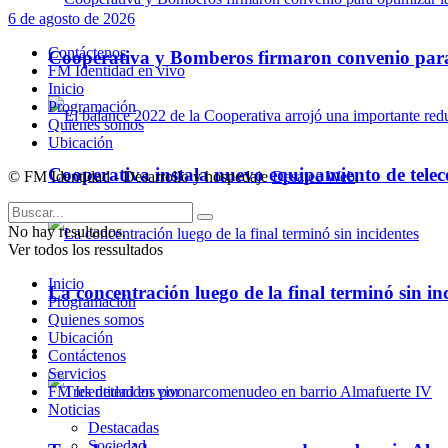
6 de agosto de 2026
Contáctenos
Cooperativa y Bomberos firmaron convenio para 
FM Identidad en vivo
Inicio
Programación
Quienes somos
Ubicación
Cooperativa instala nuevo equipamiento de telec
© FM Identidad - Desarrollo y hospedaje
Desatec Web
.
No hay resultados.
Ver todos los ressultados
Inicio
La concentración luego de la final terminó sin in
Programación
Quienes somos
Ubicación
Policiales
Contáctenos
Servicios
FM Identidad en vivo
Noticias
Destacadas
Sociedad