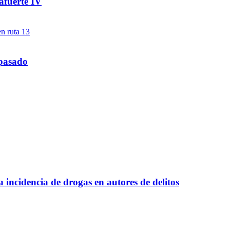
afuerte IV
 pasado
a incidencia de drogas en autores de delitos