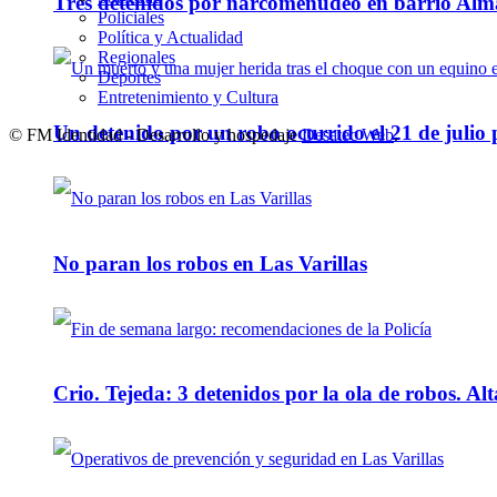
Tres detenidos por narcomenudeo en barrio Alm
Policiales
Política y Actualidad
Regionales
Deportes
Entretenimiento y Cultura
Un detenido por un robo ocurrido el 21 de julio
© FM Identidad - Desarrollo y hospedaje
Desatec Web
.
No paran los robos en Las Varillas
Crio. Tejeda: 3 detenidos por la ola de robos. Alt