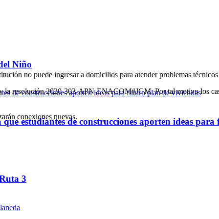
del Niño
itución no puede ingresar a domicilios para atender problemas técnicos 
20 y la resolución 2020-303-APN-ENACOM#JGM. Por tal motivo los caso
izarán conexiones nuevas.
ue estudiantes de construcciones aporten ideas para 
 Ruta 3