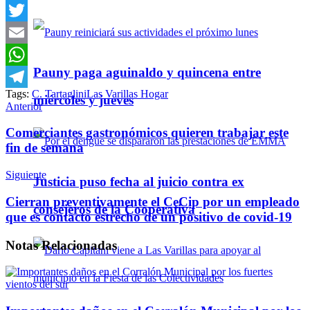
Facebook
Twitter
Email
Pauny paga aguinaldo y quincena entre
WhatsApp
Tags:
C. Tartaglini
Las Varillas Hogar
Telegram
miércoles y jueves
Anterior
Comerciantes gastronómicos quieren trabajar este
fin de semana
Siguiente
Justicia puso fecha al juicio contra ex
Cierran preventivamente el CeCip por un empleado
consejeros de la Cooperativa
que es contacto estrecho de un positivo de covid-19
Notas
Relacionadas