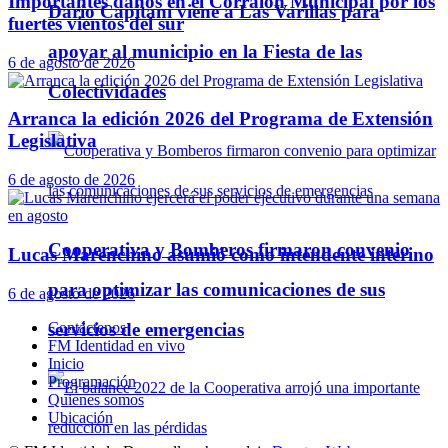
Importantes daños en el Corralón Municipal por los
Darío Capitani viene a Las Varillas para
fuertes vientos del sur
apoyar al municipio en la Fiesta de las
6 de agosto de 2026
Colectividades
Arranca la edición 2026 del Programa de Extensión
Legislativa
6 de agosto de 2026
Cooperativa y Bomberos firmaron convenio
Lucas Marenchino asumió como intendente interino
para optimizar las comunicaciones de sus
6 de agosto de 2026
Contáctenos
servicios de emergencias
FM Identidad en vivo
Inicio
Programación
Quienes somos
Ubicación