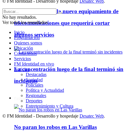
© FM Identidad - Desarrollo y hospedaje
Desatec Web
.
Cooperativa instala nuevo equipamiento de
No hay resultados.
Ver todos los ressultados
telecomunicaciones que requerirá cortar
Inicio
algunos servicios
Programación
Quienes somos
Ubicación
Contáctenos
Servicios
FM Identidad en vivo
La concentración luego de la final terminó sin
Noticias
Destacadas
Sociedad
incidentes
Policiales
Política y Actualidad
Regionales
Policiales
Deportes
Entretenimiento y Cultura
© FM Identidad - Desarrollo y hospedaje
Desatec Web
.
No paran los robos en Las Varillas