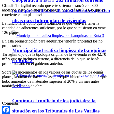
Cooperativa a IPET 263 firmaron convenio
Claudia Tartaglini recordó que este sistema arrancó con 300
para que estudiantes de construcciones aporten
anotados, pero que ahora solo pagan poco más de 100, lo que lo
convierte en un plan inviable.
ideas para futuro plan de viviendas
La funcionaria opinó que la solución es que vuelva a tener la
cantidad de adherentes suficiente, por lo que se pusieron en venta
126 planes.
En esta preinscripción para adquirirlos tendrán prioridad los no
propietarios
Municipalidad realiza limpieza de banquinas
Tartaglini dijo que la tipología original de la vivienda es de 42.70
m2 y que no incluyen terreno, a diferencia de lo que se había
en Ruta 3
promocionado en el gobierno anterior.
Sobre los incrementos en los valores de las cuotas de los demás
planes, la titular de hacienda aseguró que subieron mucho porque
hubo aumentos de materiales superior al 20% y un mes antes
también de mano de obra
—
Continúa el conflicto de los judiciales: la
Compartir:
situación en los Tribunales de Las Varillas